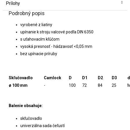
Prílohy
Podrobný popis
vyrobené z liatiny
upínanie k stroju valcové podľa DIN 6350
s uťahovacím kľúčom
vysoká presnosť - hádzavosť <0,05 mm
bez upínacie príruby
Skľučovadlo
Camlock
D
D1
D2
D3
d
ø 100 mm
-
100
72
84
25
Balenie obsahuje:
skľučovadlo
univerzálna sada čeľustí