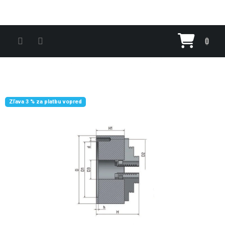
Prejsť na obsah
Nákupn
Zľava 3 % za platbu vopred