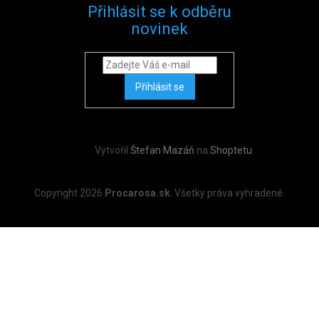
Přihlásit se k odběru
novinek
Přihlásit se
Vytvořil
Štefan Mazáň
na
Shoptetu
Copyright 2026
Procarosa.sk
. Všetky práva vyhradené.