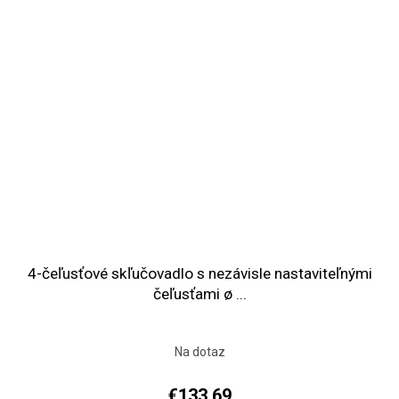
4-čeľusťové skľučovadlo s nezávisle nastaviteľnými
čeľusťami ø ...
Na dotaz
€133,69