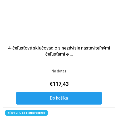
4-čeľusťové skľučovadlo s nezávisle nastaviteľnými
čeľusťami ø ...
Na dotaz
€117,43
Do košíka
Zľava 3 % za platbu vopred