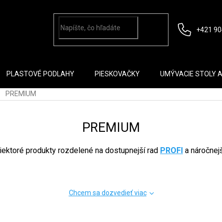
+421 90
PLASTOVÉ PODLAHY
PIESKOVAČKY
UMÝVACIE STOLY 
PREMIUM
PREMIUM
iektoré produkty rozdelené na dostupnejší rad
PROFI
a náročnej
Chcem sa dozvedieť viac