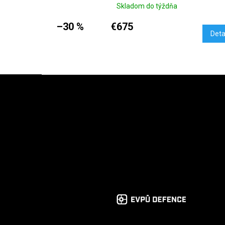
Skladom do týždňa
–30 %
€675
Deta
Zápätie