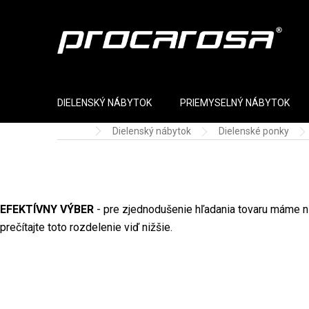
Prejsť na obsah
DIELENSKÝ NÁBYTOK
PRIEMYSELNÝ NÁBYTOK
Dielenský nábytok
Dielenské ponky
Domov
EFEKTÍVNY VÝBER
- pre zjednodušenie hľadania tovaru máme n
prečítajte toto rozdelenie viď nižšie.