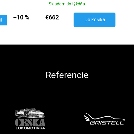
Skladom do týždňa
–10 %
€662
Do košíka
il
Ovládacie prvky výpisu
Referencie