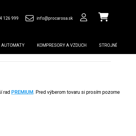
4 126 999
info@procarosa.sk
Nákupný košík
A AUTOMATY
KOMPRESORY A VZDUCH
STROJNÉ VYBAVEN
ší rad
PREMIUM
. Pred výberom tovaru si prosím pozorne