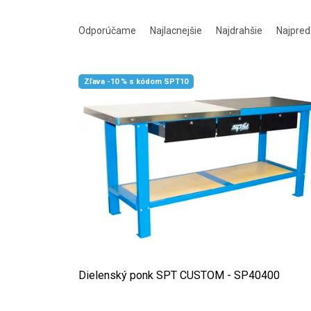
Radenie produktov
Odporúčame
Najlacnejšie
Najdrahšie
Najpred
Výpis produktov
Zľava -10 % s kódom SPT10
Dielenský ponk SPT CUSTOM - SP40400