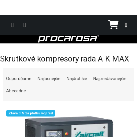
Prejsť na obsah
Nákupn
Skrutkové kompresory rada A-K-MAX
Radenie produktov
Odporúčame
Najlacnejšie
Najdrahšie
Najpredávanejšie
Abecedne
Výpis produktov
Zľava 3 % za platbu vopred