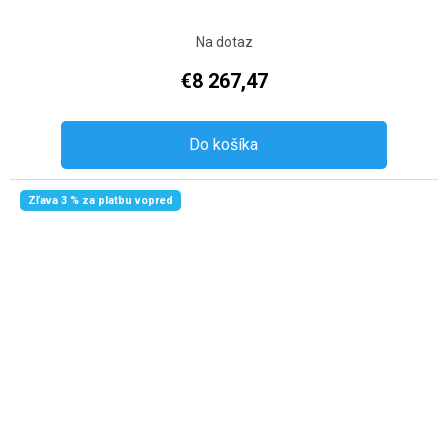
Na dotaz
€8 267,47
Do košíka
Zľava 3 % za platbu vopred