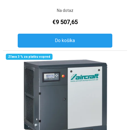
Na dotaz
€9 507,65
Do košíka
Zľava 3 % za platbu vopred