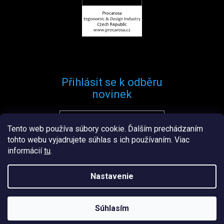
Přihlásit se k odběru
novinek
Tento web používa súbory cookie. Ďalším prechádzaním
Přihlásit se
tohto webu vyjadrujete súhlas s ich používaním. Viac
informácií
tu
.
Nastavenie
Vytvořil
Štefan Mazáň
na
Shoptetu
Súhlasím
Copyright 2026
Procarosa.sk
. Všetky práva vyhradené.