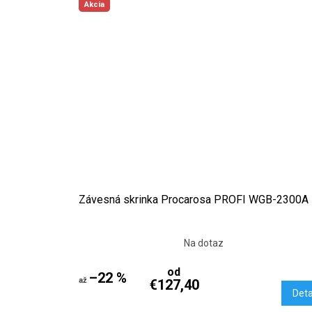
Akcia
Závesná skrinka Procarosa PROFI WGB-2300A
Na dotaz
od
–22 %
až
€127,40
Deta