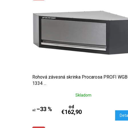
Rohová závesná skrinka Procarosa PROFI WGB
1334 ...
Skladom
od
–33 %
až
€162,90
Deta