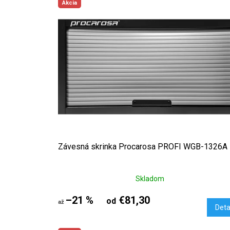
Akcia
Závesná skrinka Procarosa PROFI WGB-1326A
Skladom
–21 %
€81,30
od
až
Deta