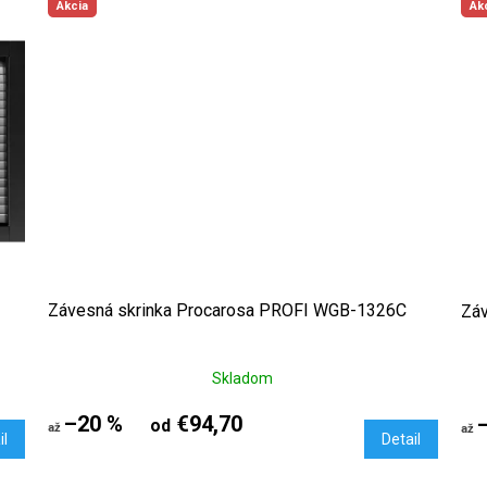
Akcia
Ak
Závesná skrinka Procarosa PROFI WGB-1326C
Zá
Skladom
–20 %
€94,70
od
až
až
il
Detail