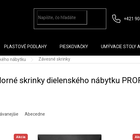
+421 90
PLASTOVÉ PODLAHY
PIESKOVAČKY
UMÝVACIE STOLY 
Závesné skrinky
kého nábytku
orné skrinky dielenského nábytku PRO
ávanejšie
Abecedne
Akcia
Ak