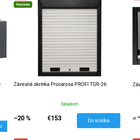
Novinka
-
Závesná skrinka Procarosa PROFI TGR-26
Záv
Skladom
–20 %
€153
až
Do košíka
il