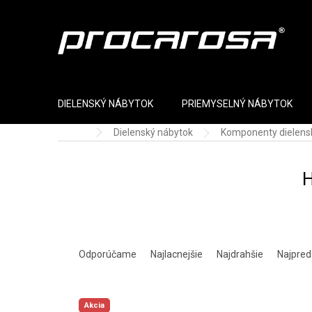
Prejsť na obsah
DIELENSKÝ NÁBYTOK
PRIEMYSELNÝ NÁBYTOK
Dielenský nábytok
Komponenty dielens
Domov
H
Radenie produktov
Odporúčame
Najlacnejšie
Najdrahšie
Najpred
Výpis produktov
Akcia