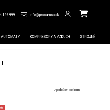
4 126 999
info@procarosa.sk
Nákupný košík
A AUTOMATY
KOMPRESORY A VZDUCH
STROJNÉ VYBAVEN
FI
7
položiek celkom
cia