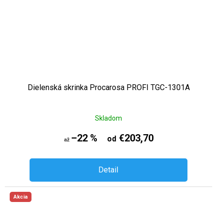
Dielenská skrinka Procarosa PROFI TGC-1301A
Skladom
–22 %
€203,70
od
až
Detail
Akcia