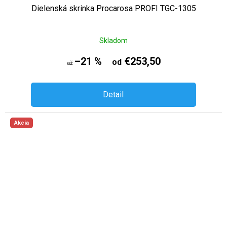
Dielenská skrinka Procarosa PROFI TGC-1305
Skladom
–21 %
€253,50
od
až
Detail
Akcia