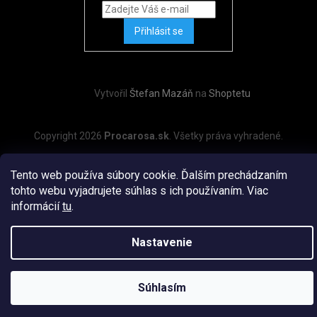
Přihlásit se
Vytvořil
Štefan Mazáň
na
Shoptetu
Copyright 2026
Procarosa.sk
. Všetky práva vyhradené.
Tento web používa súbory cookie. Ďalším prechádzaním
tohto webu vyjadrujete súhlas s ich používaním. Viac
informácií
tu
.
Nastavenie
Súhlasím