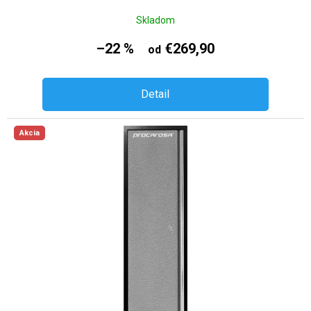
Skladom
–22 %
€269,90
od
Detail
Akcia