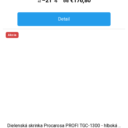
–21 %
€176,80
od
až
Detail
Akcia
Dielenská skrinka Procarosa PROFI TGC-1300 - hlboká ...