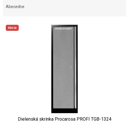
Abecedne
Výpis produktov
Akcia
Dielenská skrinka Procarosa PROFI TGB-1324