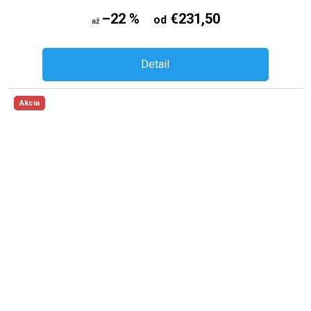
–22 %
€231,50
od
až
Detail
Akcia