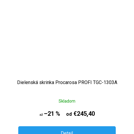
Dielenská skrinka Procarosa PROFI TGC-1303A
Skladom
–21 %
€245,40
od
až
Detail