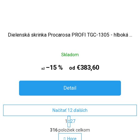
Dielenská skrinka Procarosa PROFI TGC-1305 - hlboká ...
Skladom
–15 %
€383,60
od
až
Detail
Načítať 12 ďalších
Stránkovanie
1
27
Ovládacie prvky výpisu
316
položiek celkom
Hore