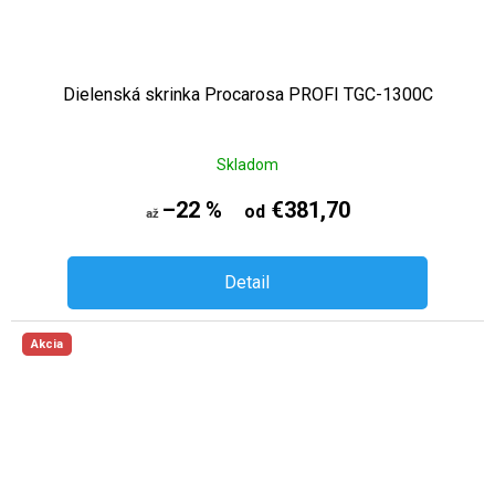
Dielenská skrinka Procarosa PROFI TGC-1300C
Skladom
–22 %
€381,70
od
až
Detail
Akcia