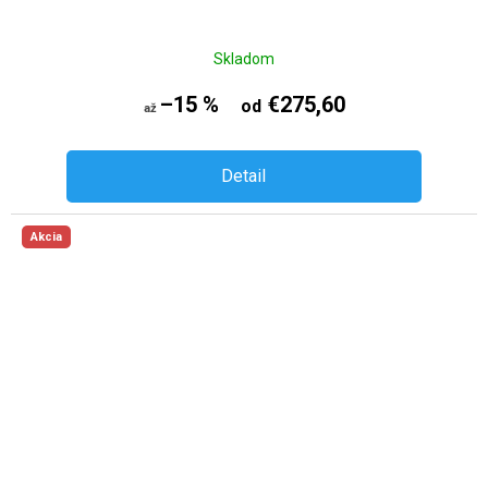
Skladom
–15 %
€275,60
od
až
Detail
Akcia