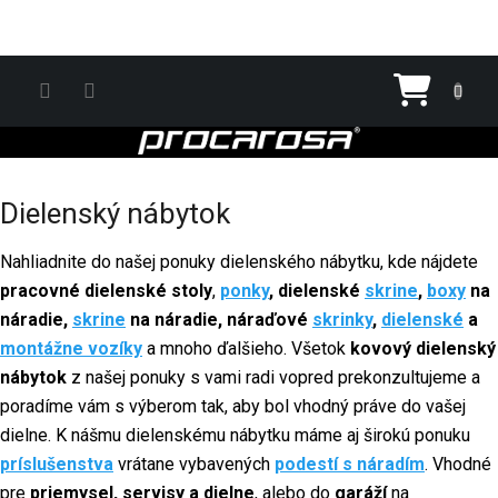
Prejsť na obsah
Nákupn
Dielenský nábytok
Nahliadnite do našej ponuky dielenského nábytku, kde nájdete
pracovné dielenské stoly
,
ponky
, dielenské
skrine
,
boxy
na
náradie,
skrine
na náradie, náraďové
skrinky
,
dielenské
a
montážne vozíky
a mnoho ďalšieho. Všetok
kovový dielenský
nábytok
z našej ponuky s vami radi vopred prekonzultujeme a
poradíme vám s výberom tak, aby bol vhodný práve do vašej
dielne. K nášmu dielenskému nábytku máme aj širokú ponuku
príslušenstva
vrátane vybavených
podestí s náradím
. Vhodné
pre
priemysel, servisy a dielne
, alebo do
garáží
na