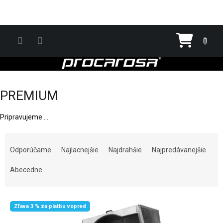
Prejsť na obsah
Nákupn
PREMIUM
Pripravujeme ...
Radenie produktov
Odporúčame
Najlacnejšie
Najdrahšie
Najpredávanejšie
Abecedne
Výpis produktov
Zľava 3 % za platbu vopred