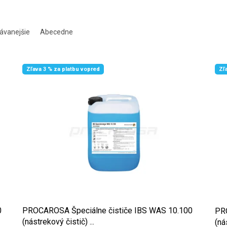
ávanejšie
Abecedne
Zľava 3 % za platbu vopred
Zľ
0
PROCAROSA Špeciálne čističe IBS WAS 10.100
PRO
(nástrekový čistič) ...
(ná