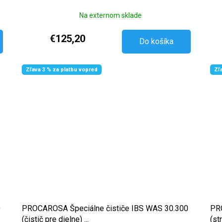
Na externom sklade
€125,20
Do košíka
Zľava 3 % za platbu vopred
Zľ
0
PROCAROSA Špeciálne čističe IBS WAS 30.300
PRO
(čistič pre dielne) ...
(st