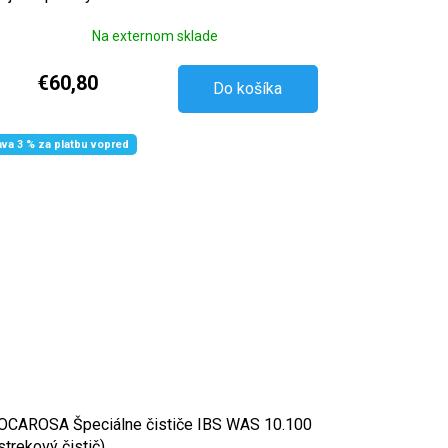
Na externom sklade
€60,80
Do košíka
ava 3 % za platbu vopred
CAROSA Špeciálne čističe IBS WAS 10.100
strekový čistič) ...