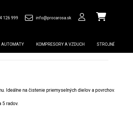
4 126 999
info@procarosa.sk
Nákupný košík
A AUTOMATY
KOMPRESORY A VZDUCH
STROJNÉ VYBAVEN
u. Ideálne na čistenie priemyselných dielov a povrchov.
 5 radov.