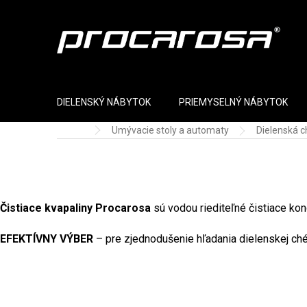
Prejsť na obsah
DIELENSKÝ NÁBYTOK
PRIEMYSELNÝ NÁBYTOK
Umývacie stoly a automaty
Dielenská 
Domov
Čistiace kvapaliny Procarosa
sú vodou riediteľné čistiace kon
EFEKTÍVNY VÝBER
– pre zjednodušenie hľadania dielenskej ch