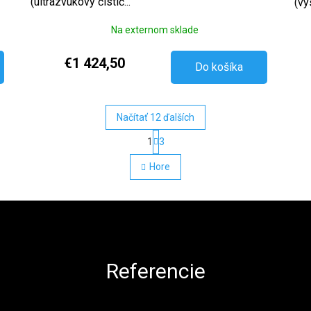
(ultrazvukový čistič...
(vy
Na externom sklade
€1 424,50
Do košíka
Načítať 12 ďalších
Stránkovanie
1
3
Ovládacie prvky výpisu
Hore
Referencie