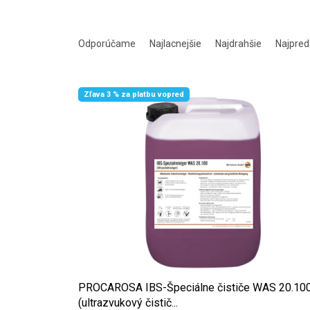
Radenie produktov
Odporúčame
Najlacnejšie
Najdrahšie
Najpred
Výpis produktov
Zľava 3 % za platbu vopred
PROCAROSA IBS-Špeciálne čističe WAS 20.10
(ultrazvukový čistič...