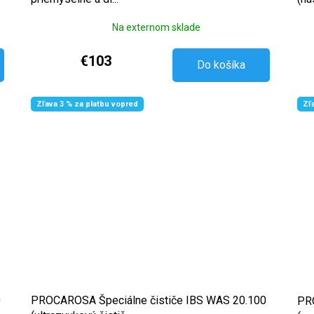
Na externom sklade
€103
Do košíka
Zľava 3 % za platbu vopred
Zľ
0
PROCAROSA Špeciálne čističe IBS WAS 20.100
PRO