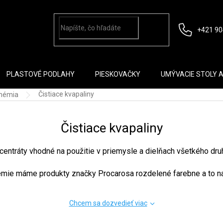
+421 90
PLASTOVÉ PODLAHY
PIESKOVAČKY
UMÝVACIE STOLY 
Čistiace kvapaliny
chémia
Čistiace kvapaliny
centráty vhodné na použitie v priemysle a dielňach všetkého druh
émie máme produkty značky Procarosa rozdelené farebne a to na
Chcem sa dozvedieť viac