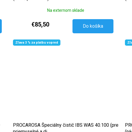
Na externom sklade
€85,50
Do košíka
Zľava 3 % za platbu vopred
Zľ
0
PROCAROSA Špeciálny čistič IBS WAS 40.100 (pre
PRO
priemyselné a di...
(ná