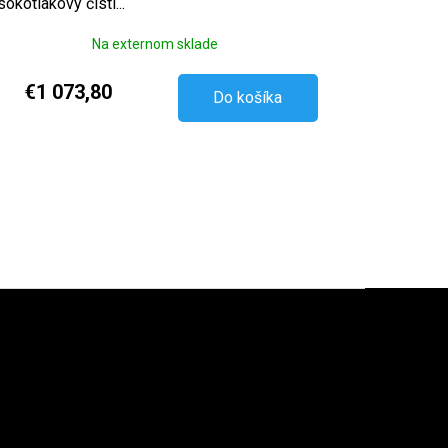
sokotlakový čisti...
Na externom sklade
€1 073,80
Do košíka