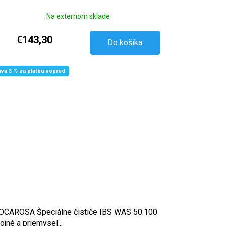
Na externom sklade
€143,30
Do košíka
ava 3 % za platbu vopred
CAROSA Špeciálne čističe IBS WAS 50.100
rojné a priemysel...