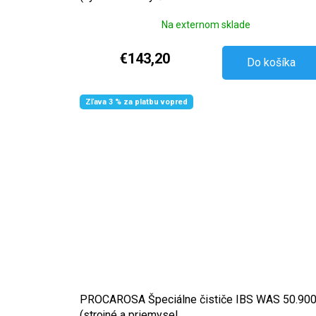
Na externom sklade
€143,20
Do košíka
Zľava 3 % za platbu vopred
PROCAROSA Špeciálne čističe IBS WAS 50.90
(strojné a priemysel...