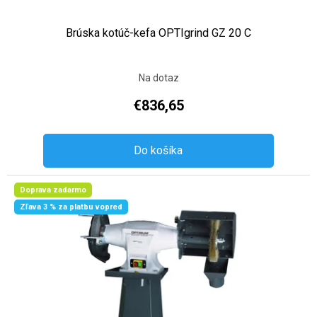
Brúska kotúč-kefa OPTIgrind GZ 20 C
Na dotaz
€836,65
Do košíka
Doprava zadarmo
Zľava 3 % za platbu vopred