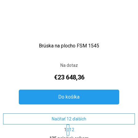
Brúska na plocho FSM 1545
Na dotaz
€23 648,36
Do košíka
Načítať 12 ďalších
Stránkovanie
1
12
Ovládacie prvky výpisu