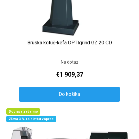
Brúska kotúč-kefa OPTIgrind GZ 20 CD
Na dotaz
€1 909,37
Do košíka
Doprava zadarmo
Zľava 3 % za platbu vopred