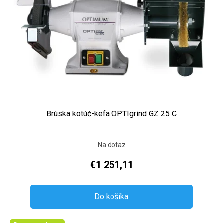
Brúska kotúč-kefa OPTIgrind GZ 25 C
Na dotaz
€1 251,11
Do košíka