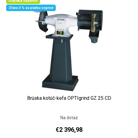
Doprava zadarmo
Zľava 3 % za platbu vopred
Brúska kotúč-kefa OPTIgrind GZ 25 CD
Na dotaz
€2 396,98