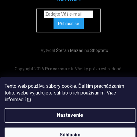
Přihlásit se
Vytvořil
Štefan Mazáň
na
Shoptetu
Copyright 2026
Procarosa.sk
. Všetky práva vyhradené.
Tento web používa súbory cookie. Ďalším prechádzaním
tohto webu vyjadrujete súhlas s ich používaním. Viac
informácií
tu
.
Nastavenie
Súhlasím