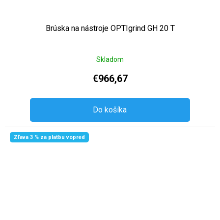
Brúska na nástroje OPTIgrind GH 20 T
Skladom
€966,67
Do košíka
Zľava 3 % za platbu vopred