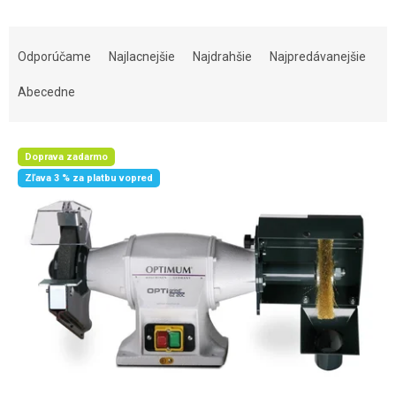
Radenie produktov
Odporúčame
Najlacnejšie
Najdrahšie
Najpredávanejšie
Abecedne
Výpis produktov
Doprava zadarmo
Zľava 3 % za platbu vopred