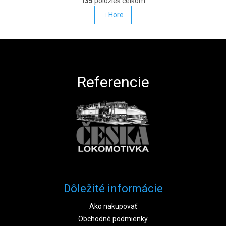
135
položiek celkom
Hore
Zápätie
Referencie
Dôležité informácie
Ako nakupovať
Obchodné podmienky