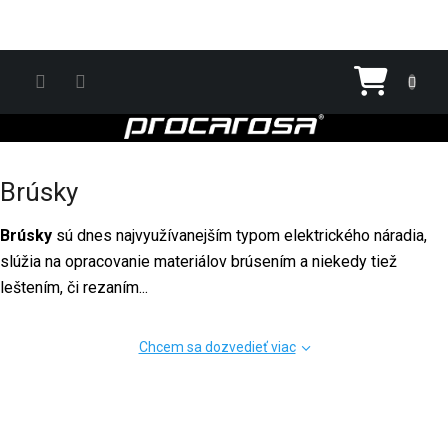
Prejsť na obsah
Nákupn
Brúsky
Brúsky
sú dnes najvyužívanejším typom elektrického náradia,
slúžia na opracovanie materiálov brúsením a niekedy tiež
leštením, či rezaním...
Chcem sa dozvedieť viac