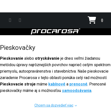
Prejsť na obsah
Nákupn
Pieskovačky
Pieskovanie
alebo
otryskávanie
je dnes veľmi žiadanou
metódou úpravy najrôznejších povrchov naprieč celým spektrom
priemyslu, autoopravárenstva i stavebníctva. Naše pieskovacie
zariadenie Procarosa v tejto oblasti ponúka celý rad možností.
Pieskovacie stroje
máme
kabínové
a
prenosné
. Prenosné
pieskovačky máme aj s možnosťou
samoodsávania
.
Chcem sa dozvedieť viac