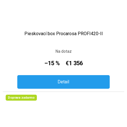
Pieskovací box Procarosa PROFI420-II
Na dotaz
–15 %
€1 356
Detail
Doprava zadarmo