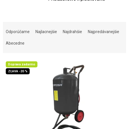
Radenie produktov
Odporúčame
Najlacnejšie
Najdrahšie
Najpredávanejšie
Abecedne
Výpis produktov
Doprava zadarmo
ZĽAVA -20 %