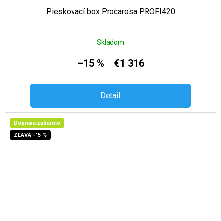
Pieskovací box Procarosa PROFI420
Skladom
–15 %
€1 316
Detail
Doprava zadarmo
ZĽAVA -15 %