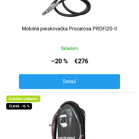
Mobilná pieskovačka Procarosa PROFI20-II
Skladom
–20 %
€276
Detail
Doprava zadarmo
ZĽAVA -15 %