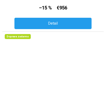
–15 %
€956
Detail
Doprava zadarmo