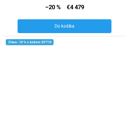
–20 %
€4 479
Do košíka
Zľava -10 % s kódom SPT10