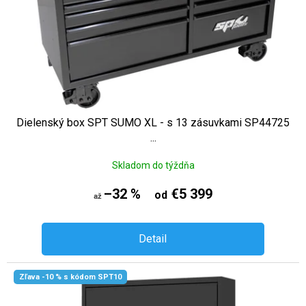
Dielenský box SPT SUMO XL - s 13 zásuvkami SP44725
...
Skladom do týždňa
–32 %
€5 399
od
až
Detail
Zľava -10 % s kódom SPT10