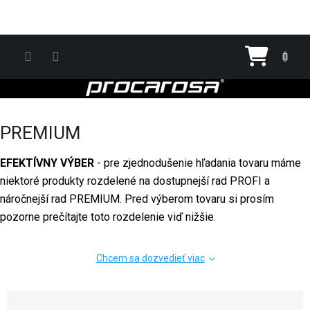
Prejsť na obsah
Nákupn
PREMIUM
EFEKTÍVNY VÝBER
- pre zjednodušenie hľadania tovaru máme
niektoré produkty rozdelené na dostupnejší rad PROFI a
náročnejší rad PREMIUM. Pred výberom tovaru si prosím
pozorne prečítajte toto rozdelenie viď nižšie.
Chcem sa dozvedieť viac
Radenie produktov