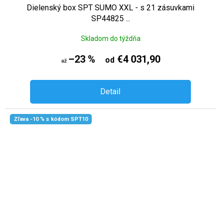
Dielenský box SPT SUMO XXL - s 21 zásuvkami
SP44825 ...
Skladom do týždňa
–23 %
€4 031,90
od
až
Detail
Zľava -10 % s kódom SPT10