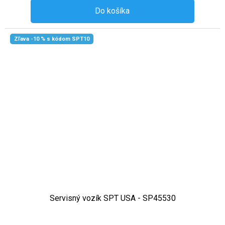
Do košíka
Zľava -10 % s kódom SPT10
Servisný vozík SPT USA - SP45530