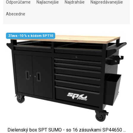
Odporúčame
Najlacnejšie
Najdrahšie
Najpredávanejšie
Abecedne
Výpis produktov
Zľava -10 % s kódom SPT10
Dielenský box SPT SUMO - so 16 zásuvkami SP44650 ...