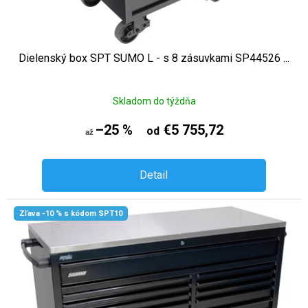
Dielenský box SPT SUMO L - s 8 zásuvkami SP44526 ...
Skladom do týždňa
–25 %
€5 755,72
od
až
Detail
Zľava -10 % s kódom SPT10