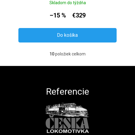
Skladom do týždňa
–15 %
€329
Do košíka
10
položiek celkom
Ovládacie prvky výpisu
Zápätie
Referencie