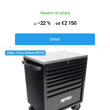
Skladom do týždňa
–22 %
€2 150
od
až
Detail
Zľava -10 % s kódom SPT10