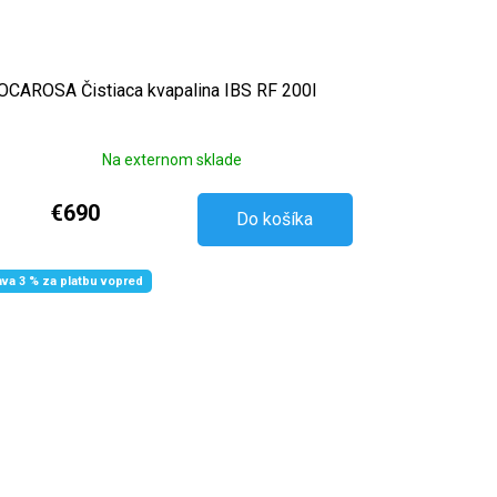
CAROSA Čistiaca kvapalina IBS RF 200l
Na externom sklade
€690
Do košíka
ava 3 % za platbu vopred