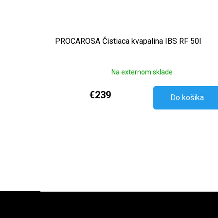
PROCAROSA Čistiaca kvapalina IBS RF 50l
Na externom sklade
€239
Do košíka
Zápätie