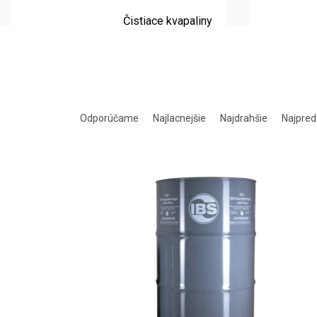
Čistiace kvapaliny
Radenie produktov
Odporúčame
Najlacnejšie
Najdrahšie
Najpred
Výpis produktov