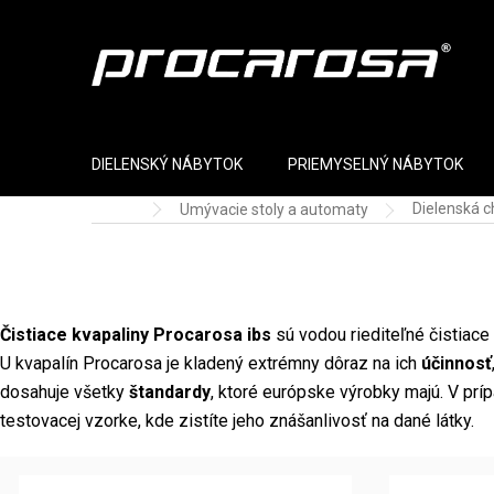
Prejsť na obsah
DIELENSKÝ NÁBYTOK
PRIEMYSELNÝ NÁBYTOK
Dielenská 
Umývacie stoly a automaty
Domov
Čistiace kvapaliny Procarosa ibs
sú vodou riediteľné čistiace
U kvapalín Procarosa je kladený extrémny dôraz na ich
účinnosť
dosahuje všetky
štandardy
, ktoré európske výrobky majú. V pr
testovacej vzorke, kde zistíte jeho znášanlivosť na dané látky.