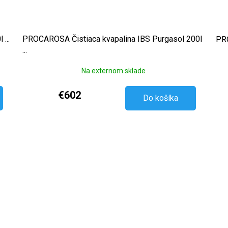
...
PROCAROSA Čistiaca kvapalina IBS Purgasol 200l
PRO
...
Na externom sklade
€602
Do košíka