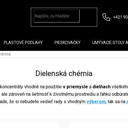
+421 90
PLASTOVÉ PODLAHY
PIESKOVAČKY
UMÝVACIE STOLY 
chémia
Dielenská chémia
 koncentráty vhodné na použitie
v priemysle
a
dielňach
všetkého
, ale zároveň na šetrnosť k životnému prostrediu a ľahkú odbúrat
ípade, že si nebudete vedieť rady s vhodným
výberom
, tak sa na