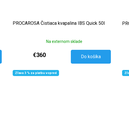
PROCAROSA Čistiaca kvapalina IBS Quick 50l
PRO
Na externom sklade
€360
Do košíka
Zľava 3 % za platbu vopred
Zľ