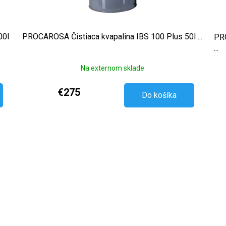
00l
PROCAROSA Čistiaca kvapalina IBS 100 Plus 50l ...
PRO
...
Na externom sklade
€275
Do košíka