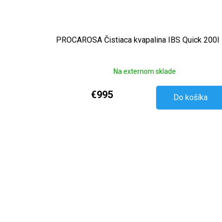
PROCAROSA Čistiaca kvapalina IBS Quick 200l
Na externom sklade
€995
Do košíka