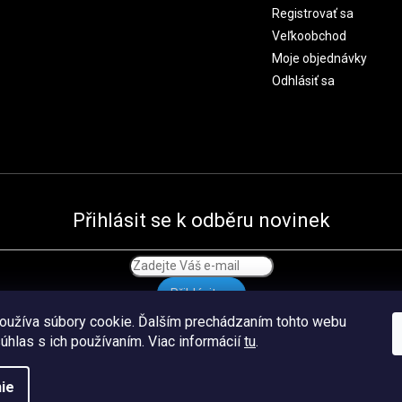
Registrovať sa
Veľkoobchod
Moje objednávky
Odhlásiť sa
Přihlásit se k odběru novinek
Přihlásit se
oužíva súbory cookie. Ďalším prechádzaním tohto webu
súhlas s ich používaním. Viac informácií
tu
.
ie
Vytvořil
Štefan Mazáň
na