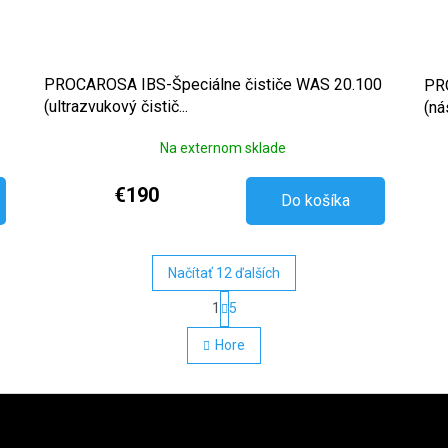
PROCAROSA IBS-Špeciálne čističe WAS 20.100
PRO
(ultrazvukový čistič...
(ná
Na externom sklade
€190
Do košíka
Načítať 12 ďalších
Stránkovanie
1
5
Ovládacie prvky výpisu
Hore