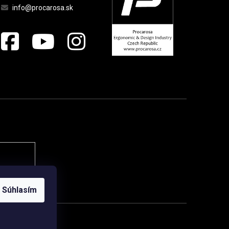
info@procarosa.sk
Súhlasím