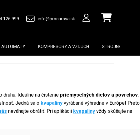
4 126 999
info@procarosa.sk
Nákupný košík
A AUTOMATY
KOMPRESORY A VZDUCH
STROJNÉ VYBAVEN
 druhu. Ideálne na čistenie
priemyselných dielov a povrchov
.
eľnosť. Jedná sa o
kvapaliny
vyrábané výhradne v Európe! Preto
nás
neváhajte obrátiť. Pri aplikácii
kvapaliny
vždy skúšajte na