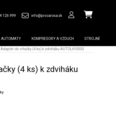
4 126 999
info@procarosa.sk
Nákupný košík
A AUTOMATY
KOMPRESORY A VZDUCH
STROJNÉ VYBAVEN
Adaptér do vŕtačky (4 ks) k zdviháku AUTOLift3000
ačky (4 ks) k zdviháku
ky.