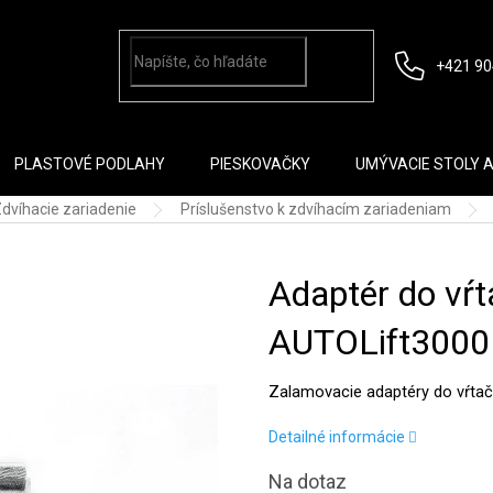
+421 90
PLASTOVÉ PODLAHY
PIESKOVAČKY
UMÝVACIE STOLY 
dvíhacie zariadenie
Príslušenstvo k zdvíhacím zariadeniam
Adaptér do vŕt
AUTOLift3000
Zalamovacie adaptéry do vŕtač
Detailné informácie
Na dotaz