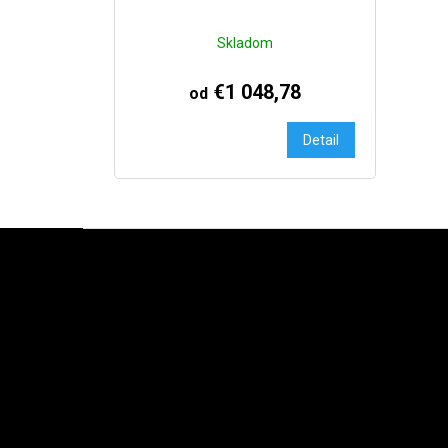
Skladom
€1 048,78
od
Detail
Zápätie