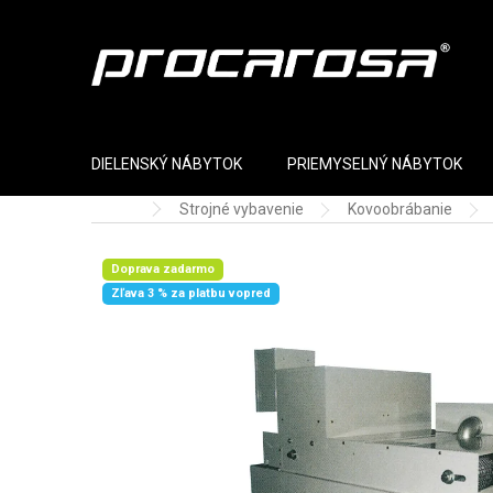
Prejsť na obsah
DIELENSKÝ NÁBYTOK
PRIEMYSELNÝ NÁBYTOK
Strojné vybavenie
Kovoobrábanie
Domov
Doprava zadarmo
Zľava 3 % za platbu vopred