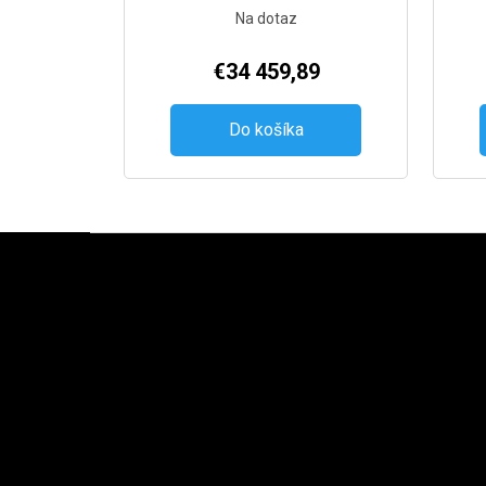
Na dotaz
€34 459,89
Do košíka
Zápätie