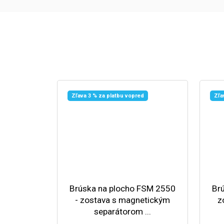
Zľava 3 % za platbu vopred
Zľa
Brúska na plocho FSM 2550
Br
- zostava s magnetickým
z
separátorom ...