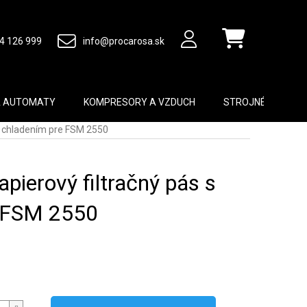
4 126 999
info@procarosa.sk
Nákupný košík
A AUTOMATY
KOMPRESORY A VZDUCH
STROJNÉ VYBAVEN
s chladením pre FSM 2550
pierový filtračný pás s
e FSM 2550