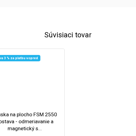
Súvisiaci tovar
va 3 % za platbu vopred
úska na plocho FSM 2550
ostava - odmeriavanie a
magnetický s...