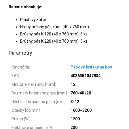
Balenie obsahuje:
Plastový kufor
Hrubý brúsny pás, rúno (40 x 760 mm)
Brúsny pás K 120 (40 x 760 mm), 5 ks
Brúsny pás K 220 (40 x 760 mm), 5 ks
Parametry
Kategória
:
Pásové brúsky na kov
EAN
:
4036351047834
Min. priemer rúrky [mm]
:
15
Rozmery brúsneho pásu [mm]
:
760×40 /20
Rýchlosť brúsneho pásu [m/s]
:
3-12
Otáčky [ot/min]
:
1600–3200
Príkon [W]
:
1200
Elektrické pripojenie [V]
:
230