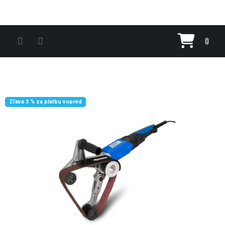
Prejsť na obsah
Nákupn
Zľava 3 % za platbu vopred