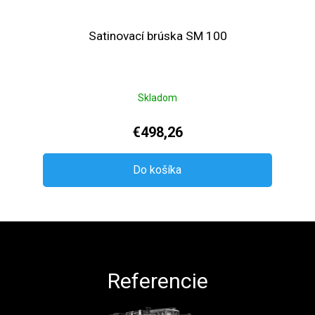
Satinovací brúska SM 100
Skladom
€498,26
Do košíka
Zápätie
Referencie