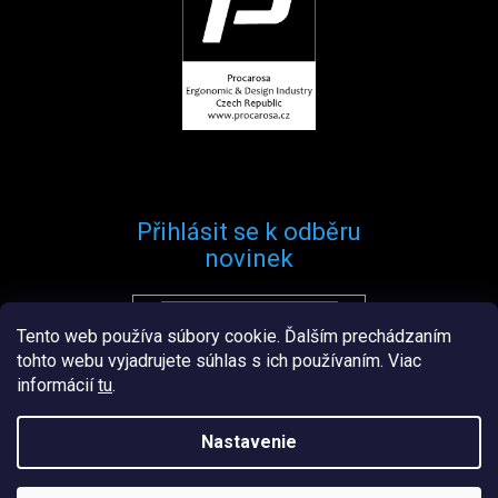
Přihlásit se k odběru
novinek
Tento web používa súbory cookie. Ďalším prechádzaním
Přihlásit se
tohto webu vyjadrujete súhlas s ich používaním. Viac
informácií
tu
.
Nastavenie
Vytvořil
Štefan Mazáň
na
Shoptetu