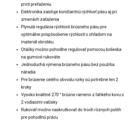
proti preťaženiu
Elektronika zaisťuje konštantnú rýchlosť pásu aj pri
zmenách zaťaženia
Plynulá regulácia rýchlosti brúsneho pásu pre
optimálne prispôsobenie rýchlosti s ohľadom na
materiál obrobku
Otáčky možno pohodlne regulovať pomocou kolieska
na gumové rukoväte
Jednoduchá výmena brúsneho pásu bez použitia
náradia
Pre brúsenie celého obvodu rúrky sú potrebné len 2
kroky
Vysoko kvalitné 270 ° brúsne rameno z ľahkého kovu s
2 vodiacimi valčeky
Rukoväť možno naskrutkovať do troch rôznych polôh
pre pohodlnú prácu