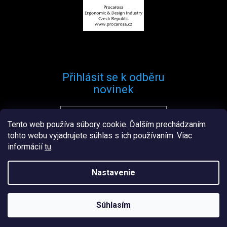
Přihlásit se k odběru
novinek
Tento web používa súbory cookie. Ďalším prechádzaním
Přihlásit se
tohto webu vyjadrujete súhlas s ich používaním. Viac
informácií
tu
.
Nastavenie
Vytvořil
Štefan Mazáň
na
Shoptetu
Súhlasím
Copyright 2026
Procarosa.sk
. Všetky práva vyhradené.