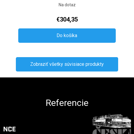
Na dotaz
€304,35
Do košíka
Zobraziť všetky súvisiace produkty
Zápätie
Referencie