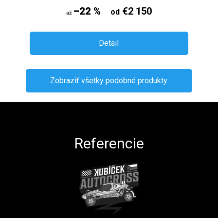
–22 %
€2 150
od
až
Detail
Zobraziť všetky podobné produkty
Zápätie
Referencie