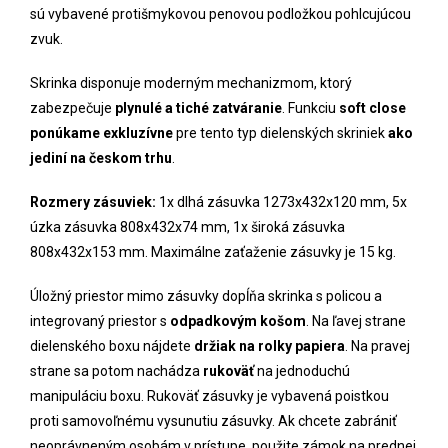
sú vybavené protišmykovou penovou podložkou pohlcujúcou
zvuk.
Skrinka disponuje moderným mechanizmom, ktorý
zabezpečuje
plynulé a tiché zatváranie
. Funkciu
soft close
ponúkame exkluzívne
pre tento typ dielenských skriniek
ako
jediní na českom trhu
.
Rozmery zásuviek:
1x dlhá zásuvka 1273x432x120 mm, 5x
úzka zásuvka 808x432x74 mm, 1x široká zásuvka
808x432x153 mm. Maximálne zaťaženie zásuvky je 15 kg.
Úložný priestor mimo zásuvky dopĺňa skrinka s policou a
integrovaný priestor s
odpadkovým košom
. Na ľavej strane
dielenského boxu nájdete
držiak na rolky papiera
. Na pravej
strane sa potom nachádza
rukoväť
na jednoduchú
manipuláciu boxu. Rukoväť zásuvky je vybavená poistkou
proti samovoľnému vysunutiu zásuvky. Ak chcete zabrániť
neoprávneným osobám v prístupe, použite zámok na prednej