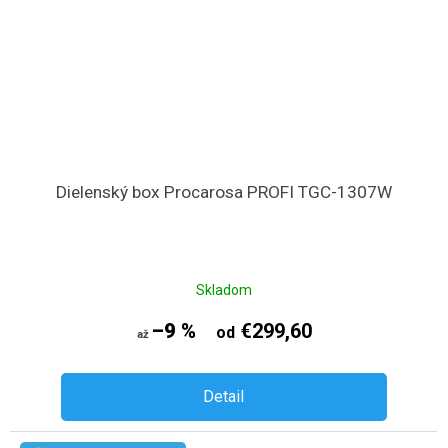
Dielenský box Procarosa PROFI TGC-1307W
Skladom
–9 %
€299,60
od
až
Detail