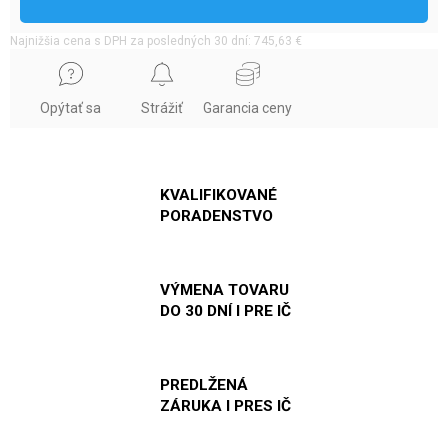
Najnižšia cena s DPH za posledných 30 dní: 745,63 €
Opýtať sa
Strážiť
Garancia ceny
KVALIFIKOVANÉ
PORADENSTVO
VÝMENA TOVARU
DO 30 DNÍ I PRE IČ
PREDLŽENÁ
ZÁRUKA I PRES IČ