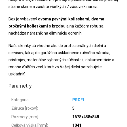
strane skrine a zaistite všetkých 7 zásuviek naraz.
Box je vybavený
dvoma pevnými kolieskami, dvoma
otočnými kolieskami s brzdou
a na každom rohu sa
nachádza nárazník na elimináciu odrenín.
Naše skrinky sú vhodné ako do profesionálnych dielní a
servisov, tak aj do garáží na uskladnenie ručného náradia,
nástrojov, materiálov, vybraných súčiastok, dokumentácie a
mnoho ďalších vecí, ktoré vo Vašej dielni potrebujete
uskladniť.
Parametry
Kategória
:
PROFI
Záruka [rokov]
:
5
Rozmery [mm]
:
1678x458x848
Celková výška [mm]
:
1041