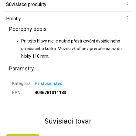
Súvisiace produkty
Prílohy
Podrobný popis
Pri tejto hlavy nie je nutné přestrkování dvojdielneho
strediaceho kolíka. Možno vŕtať bez prerušenia až do
hĺbky 110 mm.
Parametry
Kategória
:
Príslušenstvo
EAN
:
4046781011183
Súvisiaci tovar