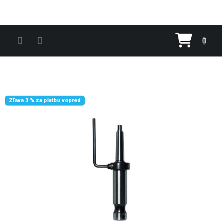
Prejsť na obsah
Nákupn
Zľava 3 % za platbu vopred