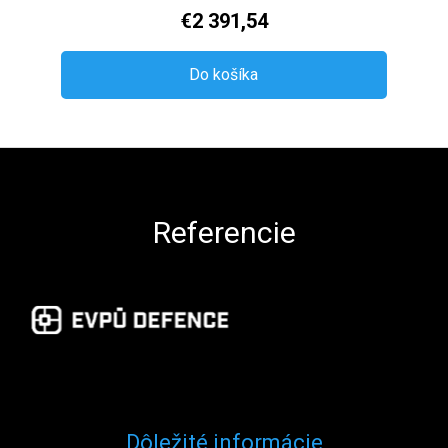
€2 391,54
Do košíka
Zápätie
Referencie
Dôležité informácie