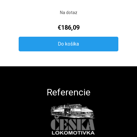
Na dotaz
€186,09
Do košíka
Zápätie
Referencie