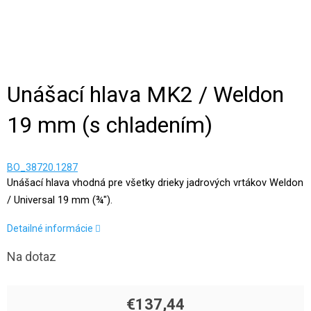
Unášací hlava MK2 / Weldon
19 mm (s chladením)
BO_38720.1287
Unášací hlava vhodná pre všetky drieky jadrových vrtákov Weldon
/ Universal 19 mm (¾").
Detailné informácie
Na dotaz
€137,44