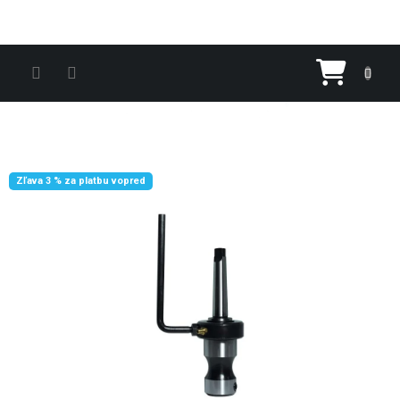
Prejsť na obsah
Nákupn
Zľava 3 % za platbu vopred