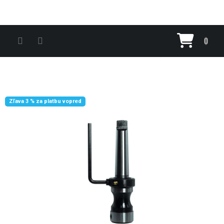
Prejsť na obsah
Nákupn
Zľava 3 % za platbu vopred