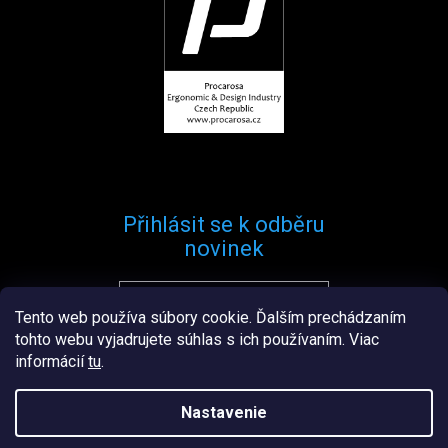
Přihlásit se k odběru
novinek
Tento web používa súbory cookie. Ďalším prechádzaním
Přihlásit se
tohto webu vyjadrujete súhlas s ich používaním. Viac
informácií
tu
.
Nastavenie
Vytvořil
Štefan Mazáň
na
Shoptetu