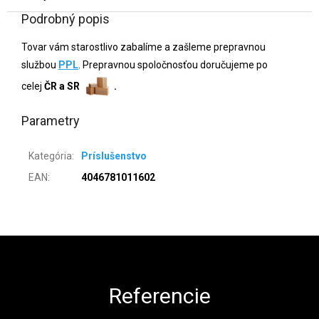
Podrobný popis
Tovar vám starostlivo zabalíme a zašleme prepravnou
službou
PPL
. Prepravnou spoločnosťou doručujeme po
celej
ČR a SR
.
Parametry
Kategória
:
Príslušenstvo
EAN
:
4046781011602
Zápätie
Referencie