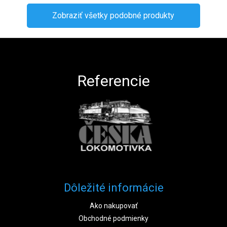
Zobraziť všetky podobné produkty
Zápätie
Referencie
Dôležité informácie
Ako nakupovať
Obchodné podmienky