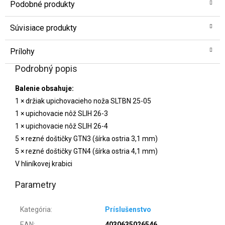
Podobné produkty
Súvisiace produkty
Prílohy
Podrobný popis
Balenie obsahuje:
1 × držiak upichovacieho noža SLTBN 25-05
1 × upichovacie nôž SLIH 26-3
1 × upichovacie nôž SLIH 26-4
5 × rezné doštičky GTN3 (šírka ostria 3,1 mm)
5 × rezné doštičky GTN4 (šírka ostria 4,1 mm)
V hliníkovej krabici
Parametry
Kategória
:
Príslušenstvo
EAN
:
4030635026546