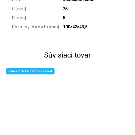
C [mm]
:
25
D [mm]
:
5
Rozmery (š × v × h) [mm]
:
100×42×43,5
Súvisiaci tovar
Zľava 3 % za platbu vopred