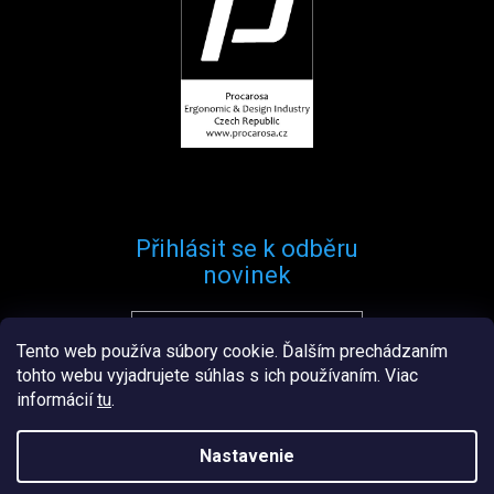
Přihlásit se k odběru
novinek
Tento web používa súbory cookie. Ďalším prechádzaním
Přihlásit se
tohto webu vyjadrujete súhlas s ich používaním. Viac
informácií
tu
.
Nastavenie
Vytvořil
Štefan Mazáň
na
Shoptetu