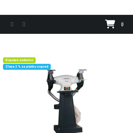
Prejsť na obsah
Nákupn
Doprava zadarmo
Zľava 3 % za platbu vopred