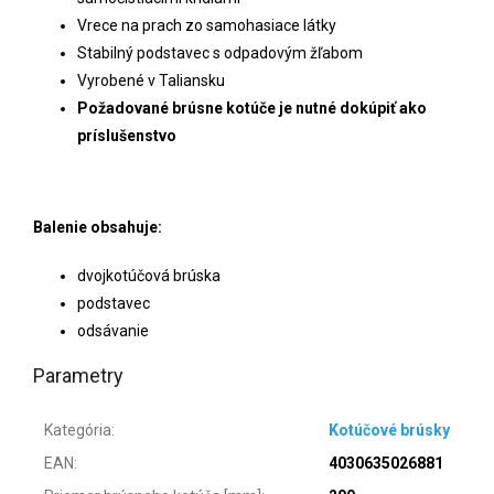
Vrece na prach zo samohasiace látky
Stabilný podstavec s odpadovým žľabom
Vyrobené v Taliansku
Požadované brúsne kotúče je nutné dokúpiť ako
príslušenstvo
Balenie obsahuje:
dvojkotúčová brúska
podstavec
odsávanie
Parametry
Kategória
:
Kotúčové brúsky
EAN
:
4030635026881