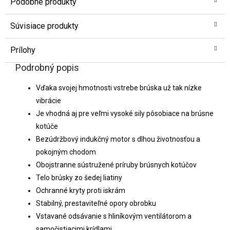
Podobné produkty
Súvisiace produkty
Prílohy
Podrobný popis
Vďaka svojej hmotnosti vstrebe brúska už tak nízke
vibrácie
Je vhodná aj pre veľmi vysoké sily pôsobiace na brúsne
kotúče
Bezúdržbový indukčný motor s dlhou životnosťou a
pokojným chodom
Obojstranne sústružené príruby brúsnych kotúčov
Telo brúsky zo šedej liatiny
Ochranné kryty proti iskrám
Stabilný, prestaviteľné opory obrobku
Vstavané odsávanie s hliníkovým ventilátorom a
samočistiacimi krídlami