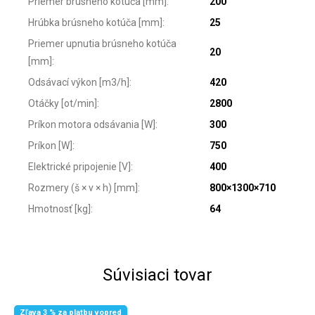
Priemer brúsneho kotúča [mm]
:
200
Hrúbka brúsneho kotúča [mm]
:
25
Priemer upnutia brúsneho kotúča
20
[mm]
:
Odsávací výkon [m3/h]
:
420
Otáčky [ot/min]
:
2800
Príkon motora odsávania [W]
:
300
Príkon [W]
:
750
Elektrické pripojenie [V]
:
400
Rozmery (š × v × h) [mm]
:
800×1300×710
Hmotnosť [kg]
:
64
Súvisiaci tovar
Zľava 3 % za platbu vopred