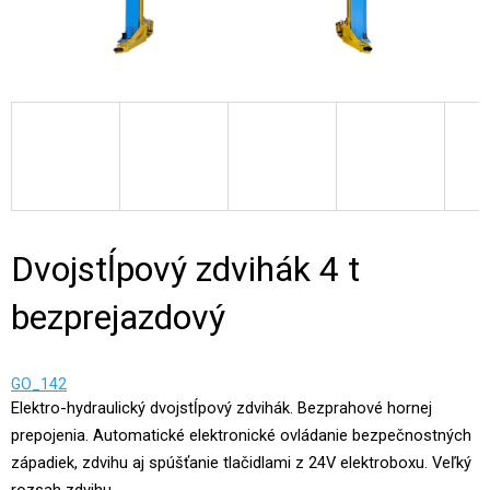
Dvojstĺpový zdvihák 4 t
bezprejazdový
GO_142
Elektro-hydraulický dvojstĺpový zdvihák. Bezprahové hornej
prepojenia. Automatické elektronické ovládanie bezpečnostných
západiek, zdvihu aj spúšťanie tlačidlami z 24V elektroboxu. Veľký