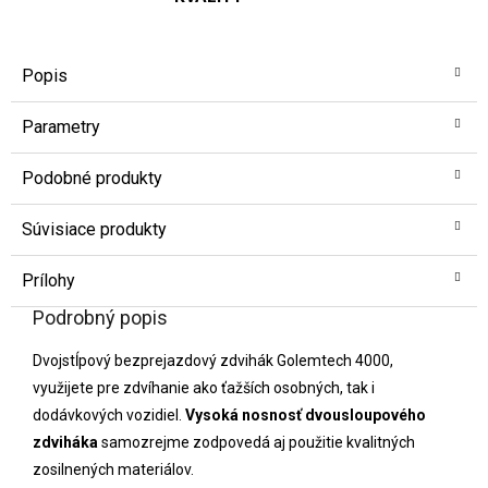
Popis
Parametry
Podobné produkty
Súvisiace produkty
Prílohy
Podrobný popis
Dvojstĺpový bezprejazdový zdvihák Golemtech 4000,
využijete pre zdvíhanie ako ťažších osobných, tak i
dodávkových vozidiel.
Vysoká nosnosť dvousloupového
zdviháka
samozrejme zodpovedá aj použitie kvalitných
zosilnených materiálov.