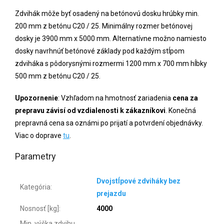
Zdvihák môže byť osadený na betónovú dosku hrúbky min.
200 mm z betónu C20 / 25. Minimálny rozmer betónovej
dosky je 3900 mm x 5000 mm. Alternatívne možno namiesto
dosky navrhnúť betónové základy pod každým stĺpom
zdviháka s pôdorysnými rozmermi 1200 mm x 700 mm hĺbky
500 mm z betónu C20 / 25.
Upozornenie
: Vzhľadom na hmotnosť zariadenia
cena za
prepravu závisí od vzdialenosti k zákazníkovi
. Konečná
prepravná cena sa oznámi po prijatí a potvrdení objednávky.
Viac o doprave
tu
.
Parametry
Dvojstĺpové zdviháky bez
Kategória
:
prejazdu
Nosnosť [kg]
:
4000
Min. výška zdvihu