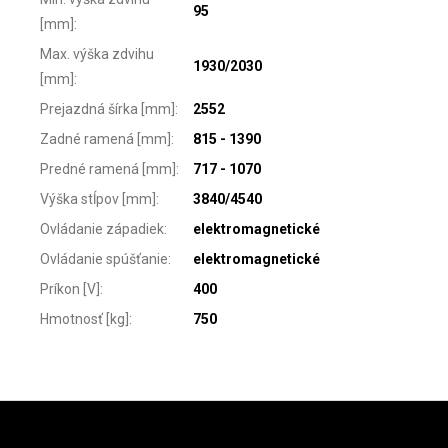
95
[mm]
:
Max. výška zdvihu
1930/2030
[mm]
:
Prejazdná šírka [mm]
:
2552
Zadné ramená [mm]
:
815 - 1390
Predné ramená [mm]
:
717 - 1070
Výška stĺpov [mm]
:
3840/4540
Ovládanie západiek
:
elektromagnetické
Ovládanie spúšťanie
:
elektromagnetické
Príkon [V]
:
400
Hmotnosť [kg]
:
750
Zápätie