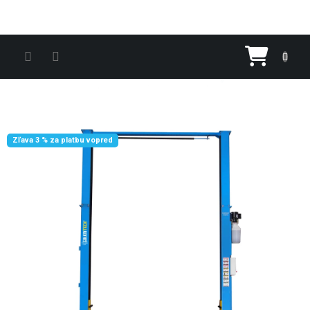
Prejsť na obsah
Nákupn
Zľava 3 % za platbu vopred