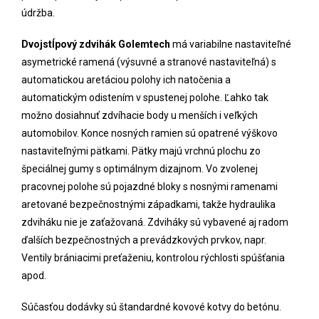
údržba.
Dvojstĺpový zdvihák Golemtech
má variabilne nastaviteľné
asymetrické ramená (výsuvné a stranové nastaviteľná) s
automatickou aretáciou polohy ich natočenia a
automatickým odistením v spustenej polohe. Ľahko tak
možno dosiahnuť zdvíhacie body u menších i veľkých
automobilov. Konce nosných ramien sú opatrené výškovo
nastaviteľnými pätkami. Pätky majú vrchnú plochu zo
špeciálnej gumy s optimálnym dizajnom. Vo zvolenej
pracovnej polohe sú pojazdné bloky s nosnými ramenami
aretované bezpečnostnými západkami, takže hydraulika
zdviháku nie je zaťažovaná. Zdviháky sú vybavené aj radom
ďalších bezpečnostných a prevádzkových prvkov, napr.
Ventily brániacimi preťaženiu, kontrolou rýchlosti spúšťania
apod.
Súčasťou dodávky sú štandardné kovové kotvy do betónu.