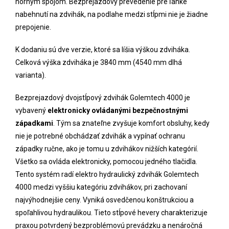
horným spojom. Bezprejazdový prevedenie pre ľahké
nabehnutí na zdvihák, na podlahe medzi stĺpmi nie je žiadne
prepojenie.
K dodaniu sú dve verzie, ktoré sa líšia výškou zdviháka.
Celková výška zdviháka je 3840 mm (4540 mm dlhá
varianta).
Bezprejazdový dvojstĺpový zdvihák Golemtech 4000 je
vybavený
elektronicky ovládanými bezpečnostnými
západkami
. Tým sa znateľne zvyšuje komfort obsluhy, kedy
nie je potrebné obchádzať zdvihák a vypínať ochranu
západky ručne, ako je tomu u zdvihákov nižších kategórií.
Všetko sa ovláda elektronicky, pomocou jedného tlačidla.
Tento systém radí elektro hydraulický zdvihák Golemtech
4000 medzi vyššiu kategóriu zdvihákov, pri zachovaní
najvýhodnejšie ceny. Vyniká osvedčenou konštrukciou a
spoľahlivou hydraulikou. Tieto stĺpové hevery charakterizuje
praxou potvrdený bezproblémovú prevádzku a nenáročná