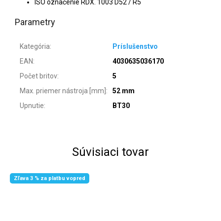
ISO označenie RDX. 1003 D52 / R5
Parametry
Kategória
:
Príslušenstvo
EAN
:
4030635036170
Počet britov
:
5
Max. priemer nástroja [mm]
:
52 mm
Upnutie
:
BT30
Súvisiaci tovar
Zľava 3 % za platbu vopred