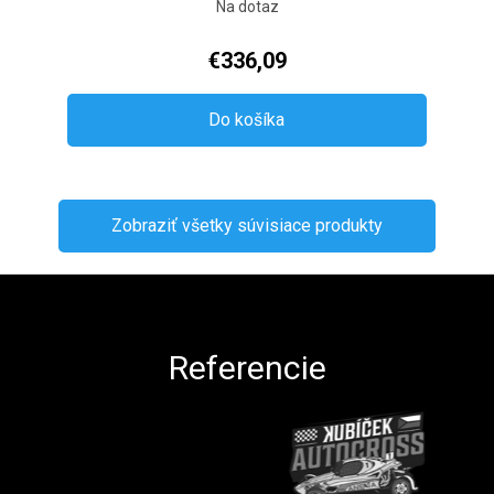
Na dotaz
€336,09
Do košíka
Zobraziť všetky súvisiace produkty
Zápätie
Referencie