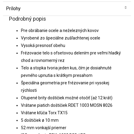
Prílohy
Podrobný popis
Pre obrábanie ocele a neželezných kovov
Vyrobené zo špeciálne zušľachtenej ocele
Vysoká presnosť obehu
Frézovacie telo s ofsetovou delením pre veľmi hladký
chod a rovnomerný rez
Telo a stopka tvoria jeden kus, čím je dosiahnuté
pevného upnutia s krátkym presahom
Špeciálna geometria pre frézovanie pri vysokej
rýchlosti
Otupené brity doštičiek možné otočiť (až 12 krát)
Vrátane piatich doštičiek RDET 1003 MOSN 8026
Vrátane kľúča Torx TX15
5 doštičiek ø 10 mm
52 mm vonkajší priemer