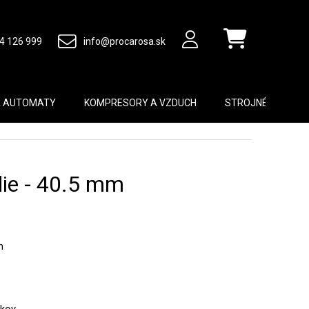
4 126 999
info@procarosa.sk
Nákupný košík
A AUTOMATY
KOMPRESORY A VZDUCH
STROJNÉ VYBAVEN
die - 40.5 mm
m