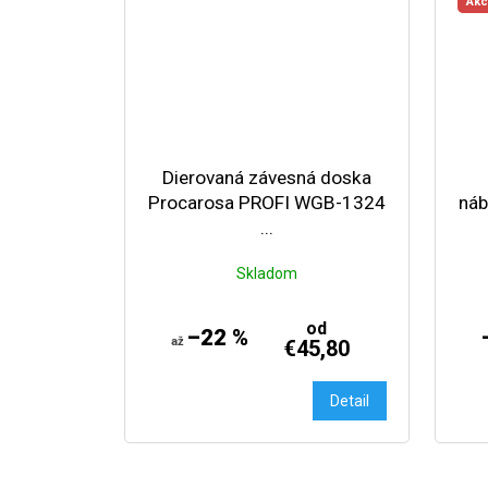
Akc
Dierovaná závesná doska
Procarosa PROFI WGB-1324
náb
...
Skladom
od
–22 %
až
€45,80
Detail