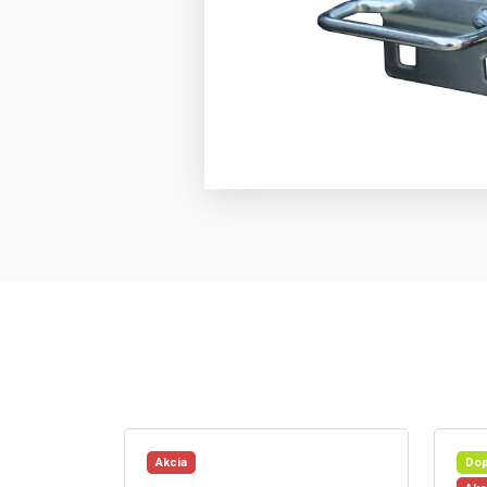
Akcia
Dop