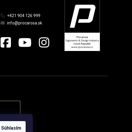
+421 904 126 999
info@procarosa.sk
Súhlasím