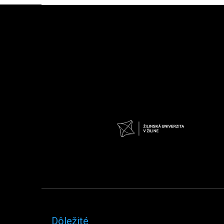
Zápätie
Dôležité