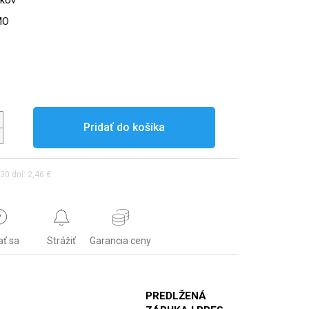
okov
MO
Pridať do košíka
30 dní: 2,46 €
ať sa
Strážiť
Garancia ceny
PREDLŽENÁ