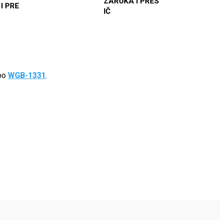
ZÁRUKA I PRES
 I PRE
IČ
bo
WGB-1331
.