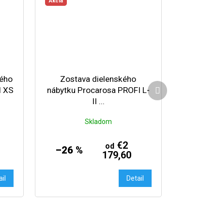
Akcia
kého
Zostava dielenského
Ďalší produkt
I XS
nábytku Procarosa PROFI L-
II ...
Skladom
€2
od
–26 %
179,60
ail
Detail