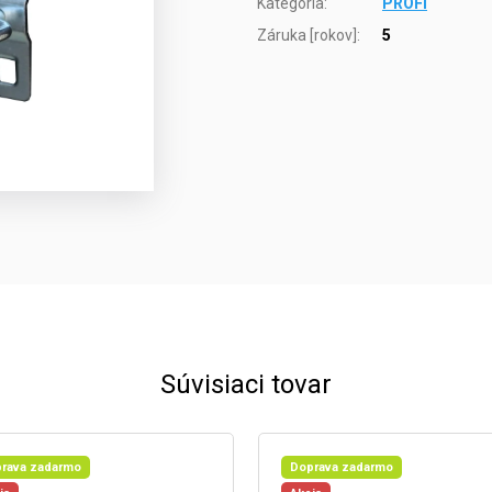
Kategória
:
PROFI
Záruka [rokov]
:
5
Súvisiaci tovar
rava zadarmo
Doprava zadarmo