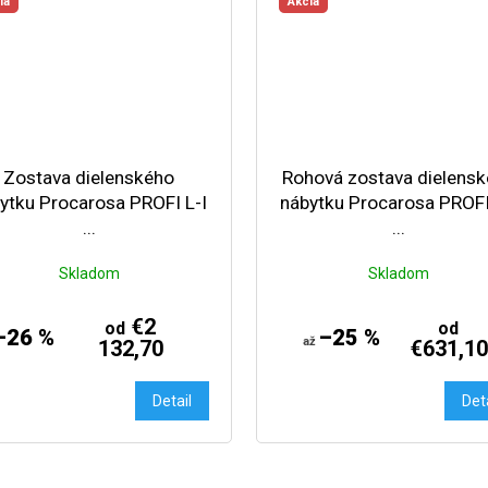
ia
Akcia
Zostava dielenského
Rohová zostava dielens
ytku Procarosa PROFI L-I
nábytku Procarosa PROF
...
...
Skladom
Skladom
€2
od
od
–26 %
–25 %
až
132,70
€631,10
Detail
Det