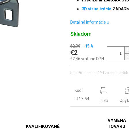
Predĺžená ZÁRUKA
5 r
3D vizualizácia
ZADAR
Detailné informácie
Skladom
€2,36
–15 %
€2
€2,46 vrátane DPH
Najnižšia cena s DPH za posledných 
Kód:
LT17-54
Tlač
Opýt
VÝMENA
KVALIFIKOVANÉ
TOVARU