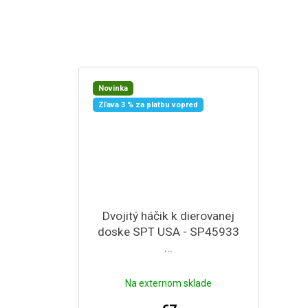
Novinka
Zľava 3 % za platbu vopred
Dvojitý háčik k dierovanej
doske SPT USA - SP45933
...
Na externom sklade