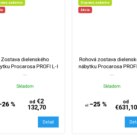
rava zadarmo
Doprava zadarmo
ia
Akcia
Zostava dielenského
Rohová zostava dielens
ytku Procarosa PROFI L-I
nábytku Procarosa PROF
...
...
Skladom
Skladom
€2
od
od
–26 %
–25 %
až
132,70
€631,10
Detail
Det