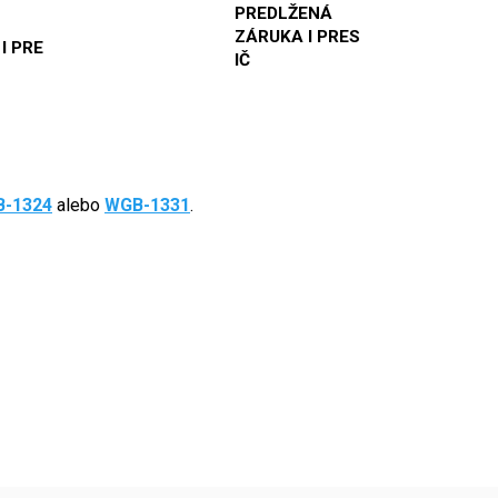
PREDLŽENÁ
ZÁRUKA I PRES
 I PRE
IČ
-1324
alebo
WGB-1331
.