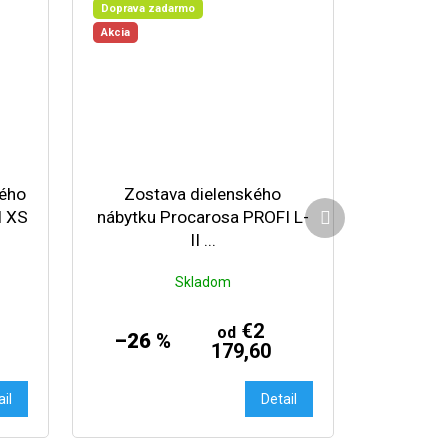
Doprava zadarmo
Akcia
kého
Zostava dielenského
Ďalší produkt
I XS
nábytku Procarosa PROFI L-
II ...
Skladom
€2
od
–26 %
179,60
ail
Detail