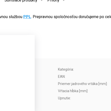
Súvisiace produkty
Prílohy
avnou službou
PPL
. Prepravnou spoločnosťou doručujeme po cel
Kategória
:
EAN
:
Priemer jadrového vrtáka [mm]
:
Vŕtacia hĺbka [mm]
:
Upnutie
: