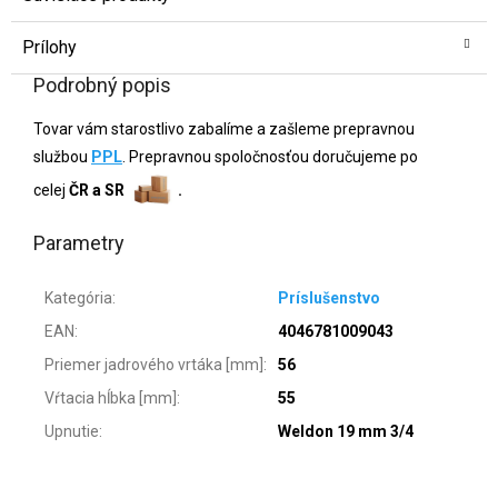
Prílohy
Podrobný popis
Tovar vám starostlivo zabalíme a zašleme prepravnou
službou
PPL
. Prepravnou spoločnosťou doručujeme po
celej
ČR a SR
.
Parametry
Kategória
:
Príslušenstvo
EAN
:
4046781009043
Priemer jadrového vrtáka [mm]
:
56
Vŕtacia hĺbka [mm]
:
55
Upnutie
:
Weldon 19 mm 3/4