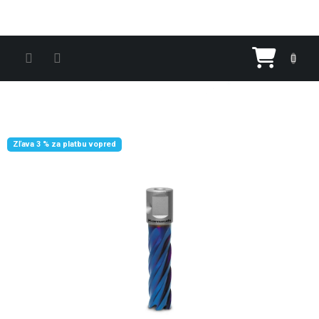
Prejsť na obsah
Nákupn
Zľava 3 % za platbu vopred