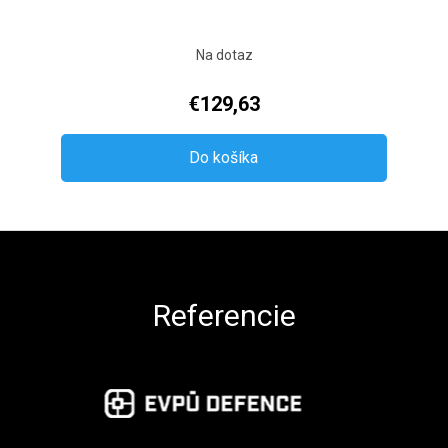
Na dotaz
€129,63
Do košíka
Zápätie
Referencie