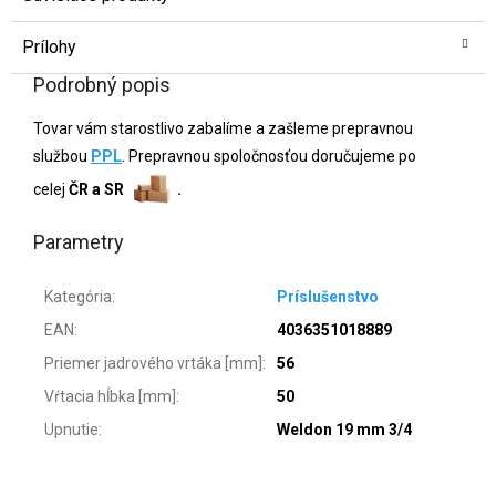
Prílohy
Podrobný popis
Tovar vám starostlivo zabalíme a zašleme prepravnou
službou
PPL
. Prepravnou spoločnosťou doručujeme po
celej
ČR a SR
.
Parametry
Kategória
:
Príslušenstvo
EAN
:
4036351018889
Priemer jadrového vrtáka [mm]
:
56
Vŕtacia hĺbka [mm]
:
50
Upnutie
:
Weldon 19 mm 3/4