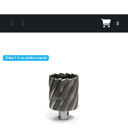
Prejsť na obsah
Nákupn
Zľava 3 % za platbu vopred