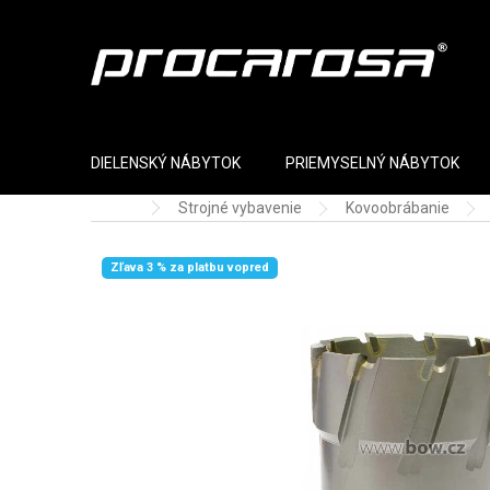
Prejsť na obsah
DIELENSKÝ NÁBYTOK
PRIEMYSELNÝ NÁBYTOK
Strojné vybavenie
Kovoobrábanie
Domov
Zľava 3 % za platbu vopred