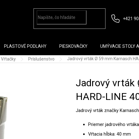
+421 90
PLASTOVÉ PODLAHY
PIESKOVAČKY
UMÝVACIE STOLY 
Jadrový vrták Ø 59 mm Karnasch HA
Vŕtačky
Príslušenstvo
Jadrový vrták
HARD-LINE 4
Jadrový vrták značky Karnasch
Priemer jadrového vrták
Vŕtacia hĺbka: 40 mm