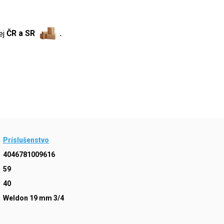
ej
ČR a SR
.
Príslušenstvo
4046781009616
59
40
Weldon 19 mm 3/4