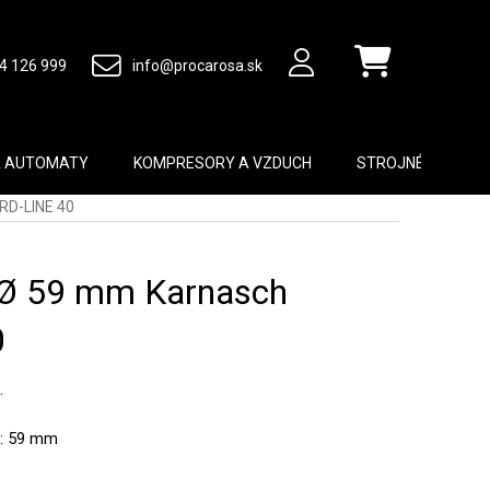
4 126 999
info@procarosa.sk
Nákupný košík
A AUTOMATY
KOMPRESORY A VZDUCH
STROJNÉ VYBAVEN
RD-LINE 40
 Ø 59 mm Karnasch
0
.
a: 59 mm