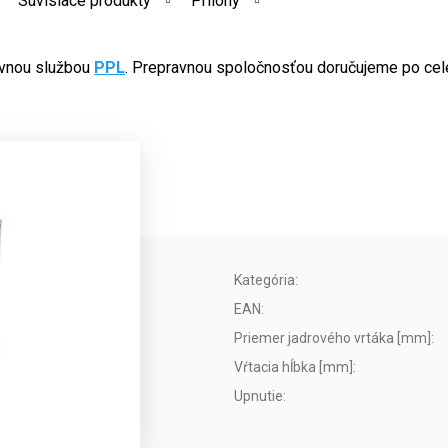
Súvisiace produkty
Prílohy
avnou službou
PPL
. Prepravnou spoločnosťou doručujeme po cel
Kategória
:
EAN
:
Priemer jadrového vrtáka [mm]
:
Vŕtacia hĺbka [mm]
:
Upnutie
: