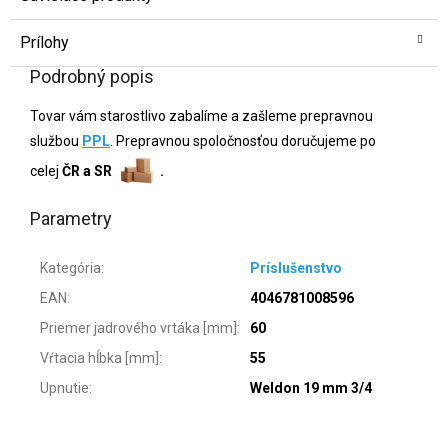
Prílohy
Podrobný popis
Tovar vám starostlivo zabalíme a zašleme prepravnou
službou
PPL
. Prepravnou spoločnosťou doručujeme po
celej
ČR a SR
.
Parametry
Kategória
:
Príslušenstvo
EAN
:
4046781008596
Priemer jadrového vrtáka [mm]
:
60
Vŕtacia hĺbka [mm]
:
55
Upnutie
:
Weldon 19 mm 3/4