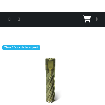
Prejsť na obsah
Nákupn
Zľava 3 % za platbu vopred