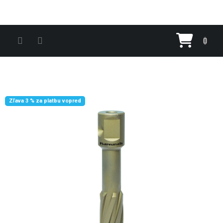
Prejsť na obsah
Nákupn
Zľava 3 % za platbu vopred