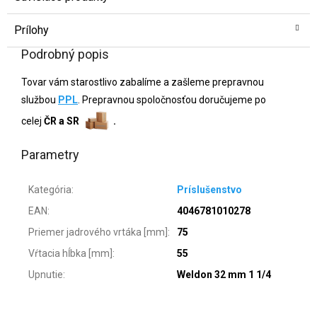
Prílohy
Podrobný popis
Tovar vám starostlivo zabalíme a zašleme prepravnou
službou
PPL
. Prepravnou spoločnosťou doručujeme po
celej
ČR a SR
.
Parametry
Kategória
:
Príslušenstvo
EAN
:
4046781010278
Priemer jadrového vrtáka [mm]
:
75
Vŕtacia hĺbka [mm]
:
55
Upnutie
:
Weldon 32 mm 1 1/4