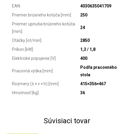
EAN
:
4030635041709
Priemer brúsneho kotúča [mm]
:
250
Priemer upnutia brúsneho kotúča
24
[mm]
:
Otáčky [ot/min]
:
2850
Príkon [kW]
:
1,3 / 1,8
Elektrické pripojenie [V]
:
400
Podľa pracovného
Pracovná výška [mm]
:
stola
Rozmery (š × v × h) [mm]
:
415×356×467
Hmotnosť [kg]
:
36
Súvisiaci tovar