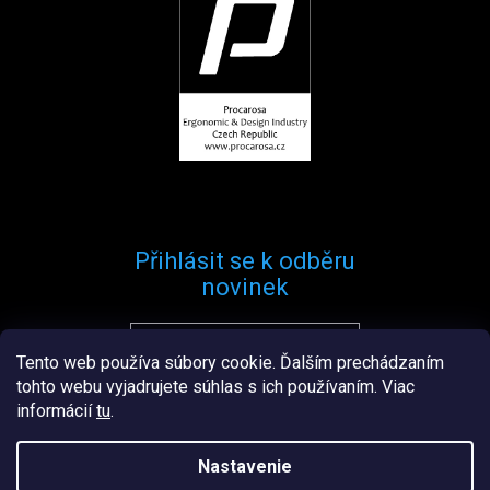
Přihlásit se k odběru
novinek
Tento web používa súbory cookie. Ďalším prechádzaním
Přihlásit se
tohto webu vyjadrujete súhlas s ich používaním. Viac
informácií
tu
.
Nastavenie
Vytvořil
Štefan Mazáň
na
Shoptetu