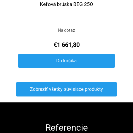
Kefová brúska BEG 250
Na dotaz
€1 661,80
Do košíka
Zobraziť všetky súvisiace produkty
Zápätie
Referencie