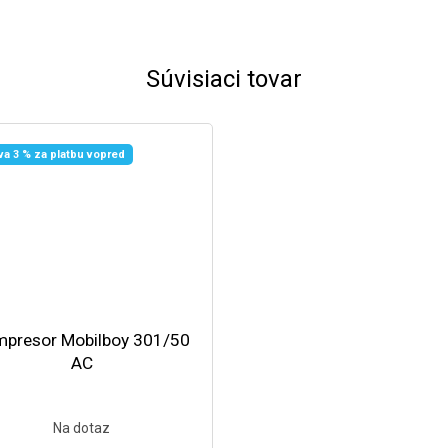
Súvisiaci tovar
va 3 % za platbu vopred
presor Mobilboy 301/50
AC
Na dotaz