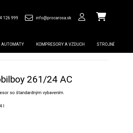
4 126 999
info@procarosa.sk
Nákupný košík
A AUTOMATY
KOMPRESORY A VZDUCH
STROJNÉ VYBAVEN
bilboy 261/24 AC
esor so štandardným vybavením.
4 l