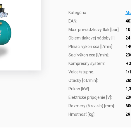
Kategória
:
Mo
EAN
:
40
Max. prevádzkový tlak [bar]
:
10
Objem tlakovej nádoby [l]
:
24
Plniaci výkon cca [l/min]
:
14
Sací výkon cca [l/min]
:
23
Kompresný systém
:
H
Valce/stupne
:
1/
Otáčky [ot/min]
:
28
Príkon [kW]
:
1,
Elektrické pripojenie [V]
:
23
Rozmery (š × v × h) [mm]
:
60
Hmotnosť [kg]
:
29