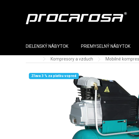
Prejsť na obsah
DIELENSKÝ NÁBYTOK
PRIEMYSELNÝ NÁBYTOK
Kompresory a vzduch
Mobilné kompres
Domov
Zľava 3 % za platbu vopred