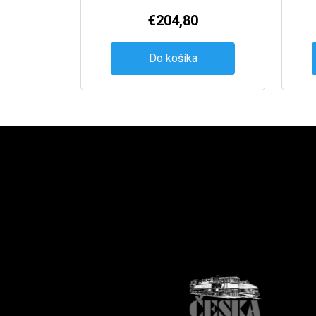
€204,80
Do košíka
Zápätie