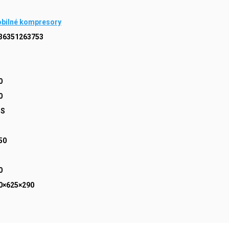
bilné kompresory
36351263753
0
0
OS
1
50
3
0
0×625×290