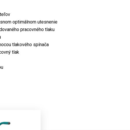
teľov
asnom optimálnom utesnenie
adovaného pracovného tlaku
u
mocou tlakového spínača
covný tlak
ou