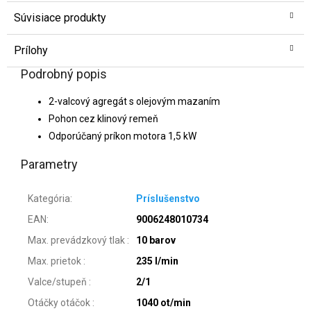
Súvisiace produkty
Prílohy
Podrobný popis
2-valcový agregát s olejovým mazaním
Pohon cez klinový remeň
Odporúčaný príkon motora 1,5 kW
Parametry
Kategória
:
Príslušenstvo
EAN
:
9006248010734
Max. prevádzkový tlak
:
10 barov
Max. prietok
:
235 l/min
Valce/stupeň
:
2/1
Otáčky otáčok
:
1040 ot/min