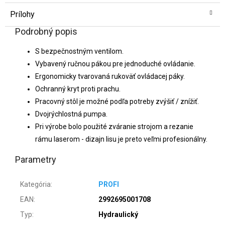
Prílohy
Podrobný popis
S bezpečnostným ventilom.
Vybavený ručnou pákou pre jednoduché ovládanie.
Ergonomicky tvarovaná rukoväť ovládacej páky.
Ochranný kryt proti prachu.
Pracovný stôl je možné podľa potreby zvýšiť / znížiť.
Dvojrýchlostná pumpa.
Pri výrobe bolo použité zváranie strojom a rezanie
rámu laserom - dizajn lisu je preto veľmi profesionálny.
Parametry
Kategória
:
PROFI
EAN
:
2992695001708
Typ
:
Hydraulický