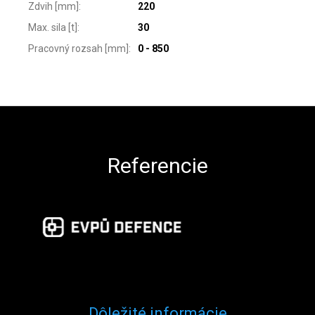
Zdvih [mm]
:
220
Max. sila [t]
:
30
Pracovný rozsah [mm]
:
0 - 850
Zápätie
Referencie
Dôležité informácie