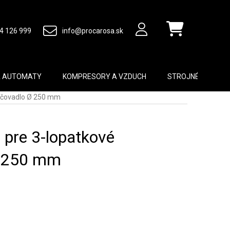
4 126 999
info@procarosa.sk
Nákupný košík
A AUTOMATY
KOMPRESORY A VZDUCH
STROJNÉ VYBAVEN
ľučovadlo Ø 250 mm
 pre 3-lopatkové
Ø 250 mm