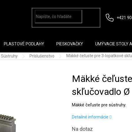
+421 90
PLASTOVÉ PODLAHY
PIESKOVAČKY
UMÝVACIE STOLY 
Mäkké čeľuste pre 3-lopatkové sk
Sústruhy
Príslušenstvo
Mäkké čeľuste
skľučovadlo 
Mäkké čeľuste pre sústruhy.
Detailné informácie
Na dotaz