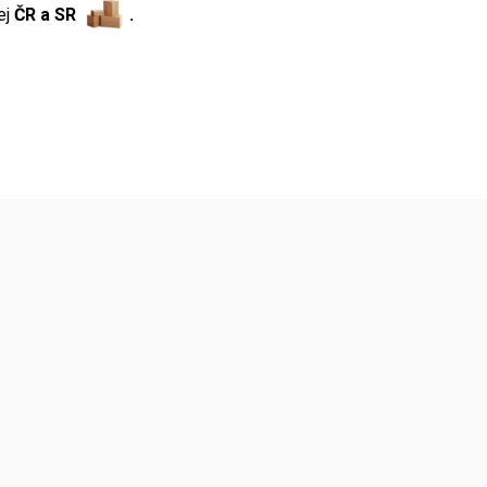
ej
ČR a SR
.