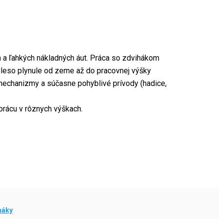
a ľahkých nákladných áut. Práca so zdvihákom
oleso plynule od zeme až do pracovnej výšky
é mechanizmy a súčasne pohyblivé prívody (hadice,
prácu v rôznych výškach.
háky