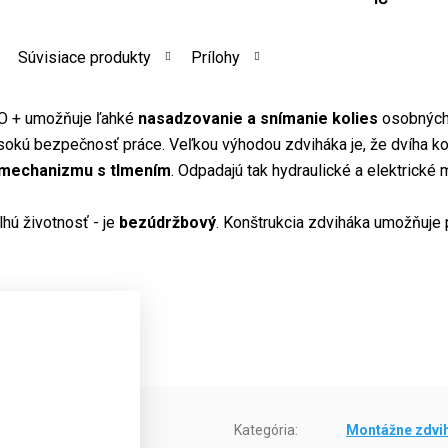
Súvisiace produkty
Prílohy
 + umožňuje ľahké
nasadzovanie a snímanie kolies
osobných 
sokú bezpečnosť práce. Veľkou výhodou zdviháka je, že dvíha k
 mechanizmu s tlmením
. Odpadajú tak hydraulické a elektrick
hú životnosť - je
bezúdržbový
. Konštrukcia zdviháka umožňuje 
Kategória
:
Montážne zdvi