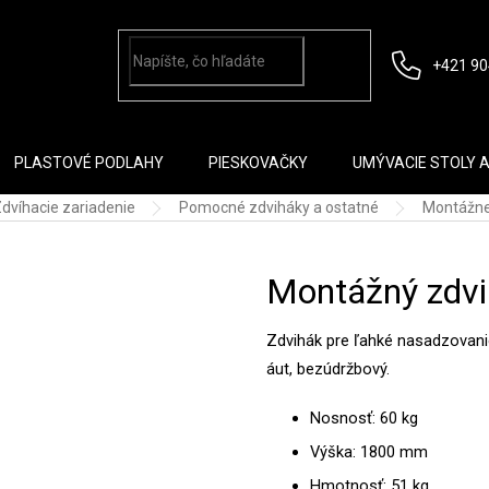
+421 90
PLASTOVÉ PODLAHY
PIESKOVAČKY
UMÝVACIE STOLY 
dvíhacie zariadenie
Pomocné zdviháky a ostatné
Montážne
Montážný zdvi
Zdvihák pre ľahké nasadzovani
áut, bezúdržbový.
Nosnosť: 60 kg
Výška: 1800 mm
Hmotnosť: 51 kg