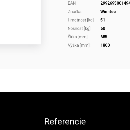
EAN
:
299269500149
Značka
:
Winntec
Hmotnosť [kg]
:
51
Nosnosť [kg]
:
60
Šírka [mm]
:
685
Výška [mm]
:
1800
Referencie