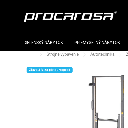
Prejsť na obsah
DIELENSKÝ NÁBYTOK
PRIEMYSELNÝ NÁBYTOK
Strojné vybavenie
Autotechnika
Z
Domov
Zľava 3 % za platbu vopred