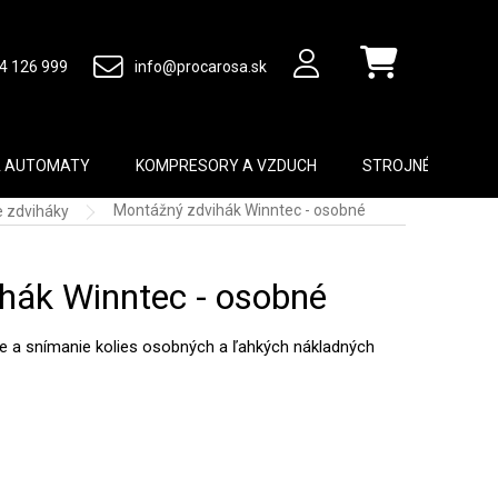
4 126 999
info@procarosa.sk
Nákupný košík
A AUTOMATY
KOMPRESORY A VZDUCH
STROJNÉ VYBAVEN
Montážný zdvihák Winntec - osobné
 zdviháky
hák Winntec - osobné
e a snímanie kolies osobných a ľahkých nákladných