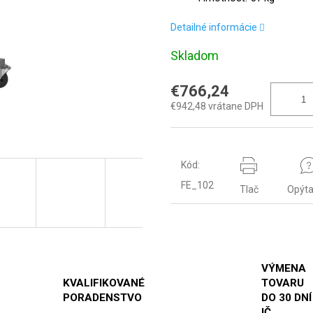
Detailné informácie
Skladom
€766,24
€942,48 vrátane DPH
Kód:
FE_102
Tlač
Opýta
VÝMENA
KVALIFIKOVANÉ
TOVARU
PORADENSTVO
DO 30 DNÍ
IČ