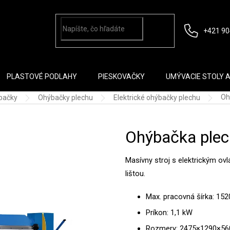
+421 90
PLASTOVÉ PODLAHY
PIESKOVAČKY
UMÝVACIE STOLY 
Oh
bačky
Ohýbačky plechu
Elektrické ohýbačky plechu
Ohýbačka ple
Masívny stroj s elektrickým o
lištou.
Max. pracovná šírka: 15
Príkon: 1,1 kW
Rozmery: 2475×1290×5