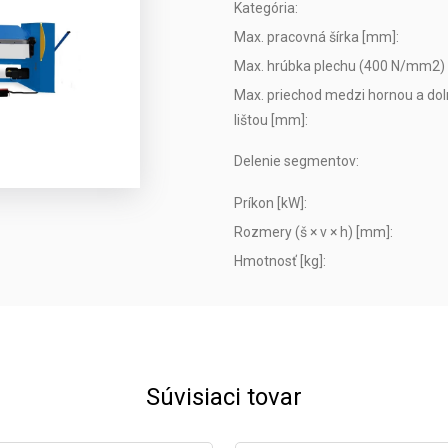
Kategória
:
Max. pracovná šírka [mm]
:
Max. hrúbka plechu (400 N/mm2)
Max. priechod medzi hornou a do
lištou [mm]
:
Delenie segmentov
:
Príkon [kW]
:
Rozmery (š × v × h) [mm]
:
Hmotnosť [kg]
:
Súvisiaci tovar