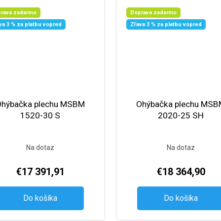
rava zadarmo
Doprava zadarmo
va 3 % za platbu vopred
Zľava 3 % za platbu vopred
Ohýbačka plechu MSBM
Ohýbačka plechu MSB
1520-30 S
2020-25 SH
Na dotaz
Na dotaz
€17 391,91
€18 364,90
Do košíka
Do košíka