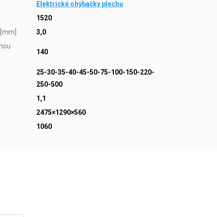
Elektrické ohýbačky plechu
1520
 [mm]
:
3,0
lnou
140
25-30-35-40-45-50-75-100-150-220-
250-500
1,1
2475×1290×560
1060