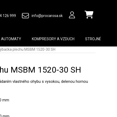
4 126 999
info@procarosa.sk
Nákupný košík
A AUTOMATY
KOMPRESORY A VZDUCH
STROJNÉ VYBAVEN
ýbačka plechu MSBM 1520-30 SH
chu MSBM 1520-30 SH
vládaním vlastného ohybu s vysokou, delenou hornou
20 mm
60 mm