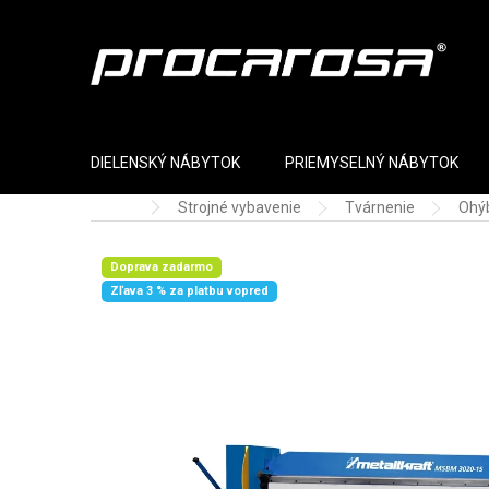
Prejsť na obsah
DIELENSKÝ NÁBYTOK
PRIEMYSELNÝ NÁBYTOK
Strojné vybavenie
Tvárnenie
Ohý
Domov
Doprava zadarmo
Zľava 3 % za platbu vopred