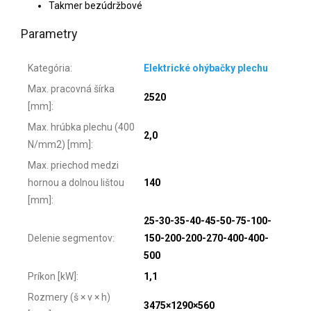
Takmer bezúdržbové
Parametry
Kategória
:
Elektrické ohýbačky plechu
Max. pracovná šírka
2520
[mm]
:
Max. hrúbka plechu (400
2,0
N/mm2) [mm]
:
Max. priechod medzi
hornou a dolnou lištou
140
[mm]
:
25-30-35-40-45-50-75-100-
Delenie segmentov
:
150-200-200-270-400-400-
500
Príkon [kW]
:
1,1
Rozmery (š × v × h)
3475×1290×560