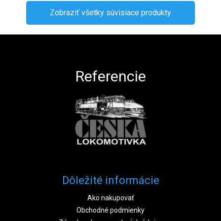
Zobraziť všetky súvisiace produkty
Zápätie
Referencie
Dôležité informácie
Ako nakupovať
Obchodné podmienky