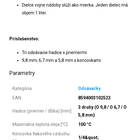
Dielce vojne nádoby slúži ako mierka. Jeden dielec má
objem 1 liter.
Príslušenstvo:
Tri odsávacie hadice s priemermi:
9,8 mm; 6,7 mm a 5,8 mm s koncovkami
Parametry
Kategória
:
Odsávačky
EAN
:
8594003102523
3 druhy (O 9,8 / O 6,7 / O
Hadice (priemer / dĺžka) [mm]
:
5,8 mm)
Maximálna teplota oleja [°C]
:
100 °C
Koncovka tlakového vzduchu
1/4&quot;