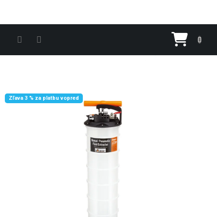
Prejsť na obsah
Nákupn
Zľava 3 % za platbu vopred