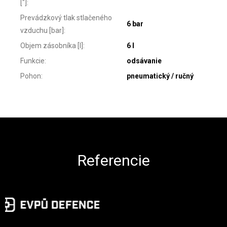
["]
:
Prevádzkový tlak stlačeného
6 bar
vzduchu [bar]
:
Objem zásobníka [l]
:
6 l
Funkcie
:
odsávanie
Pohon
:
pneumatický / ručný
Zápätie
Referencie