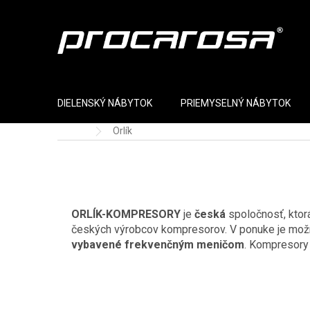
Prejsť na obsah
DIELENSKÝ NÁBYTOK
PRIEMYSELNÝ NÁBYTOK
Orlík
Domov
ORLÍK-KOMPRESORY
je
česká
spoločnosť, ktor
českých výrobcov kompresorov. V ponuke je mož
vybavené frekvenčným meničom
. Kompresory 