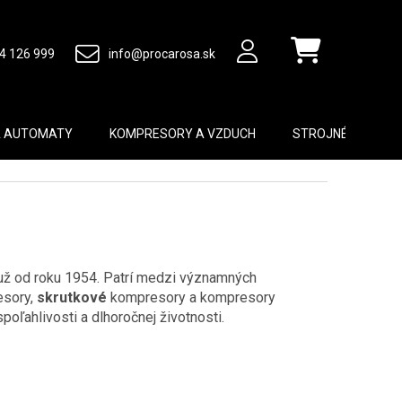
4 126 999
info@procarosa.sk
Nákupný košík
A AUTOMATY
KOMPRESORY A VZDUCH
STROJNÉ VYBAVEN
už od roku 1954. Patrí medzi významných
esory,
skrutkové
kompresory a kompresory
ľahlivosti a dlhoročnej životnosti.