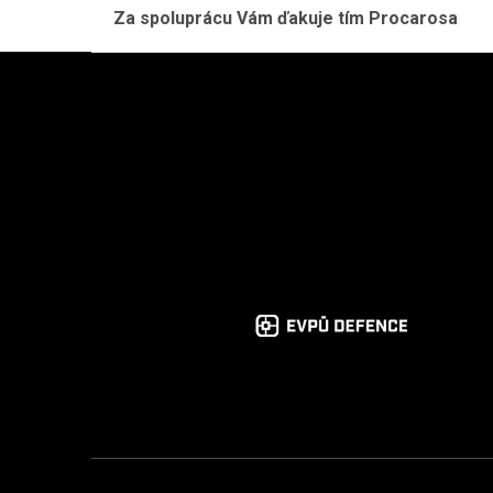
Za spoluprácu Vám ďakuje tím Procarosa
Zápätie