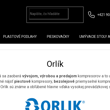
+421 90
PLASTOVÉ PODLAHY
PIESKOVAČKY
UMÝVACIE STOLY 
Orlík
á sa zaoberá
vývojom, výrobou a predajom
kompresorov a to 
né nájsť
piestové
kompresory,
bezolejové
priemyselné kompr
Orlík sú známe a obľúbené hlavne vďaka vysokej prevádzkovej spo