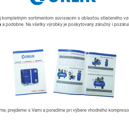
j kompletným sortimentom súvisiacim s oblasťou stlačeného vzd
a
a podobne. Na všetky výrobky je poskytovaný záručný i pozár
e, prejdeme s Vami a poradíme pri výbere vhodného kompresora