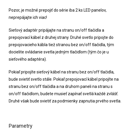
Pozor, je možné prepojiť do série iba 2 ks LED panelov,
neprepájajte ich viac!
Sieťový adaptér pripájajte na stranu on/off tlačidla a
prepojovací kábel z druhej strany. Druhé svetlo pripojte do
prepojovacieho kábla tiež stranou bez on/off tlačidla, tým
docielite ovládanie svetla jedným tlačidlom (tým čo je u
sieťového adaptéra).
Pokiaľ pripojíte sieťový kábel na stranu bez on/off tlačidla,
bude svietiť svetlo stále. Pokiaľ prepojovací kábel pripojíte na
stranu bez on/off tlačidla a na druhom paneli na stranu s
on/off tlačidlom, budete musieť zapínať svetlá každé zvlášť.
Druhé však bude svietiť za podmienky zapnutia prvého svetla.
Parametry