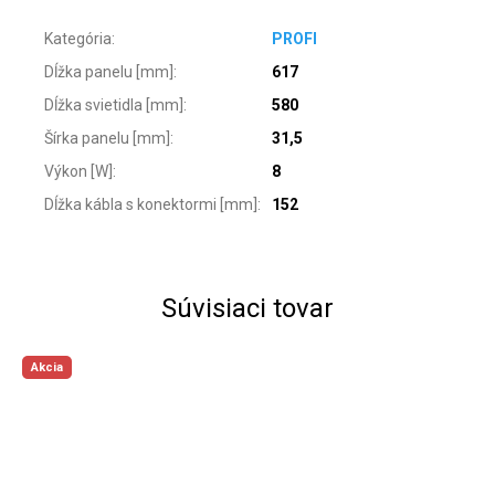
Kategória
:
PROFI
Dĺžka panelu [mm]
:
617
Dĺžka svietidla [mm]
:
580
Šírka panelu [mm]
:
31,5
Výkon [W]
:
8
Dĺžka kábla s konektormi [mm]
:
152
Súvisiaci tovar
Akcia