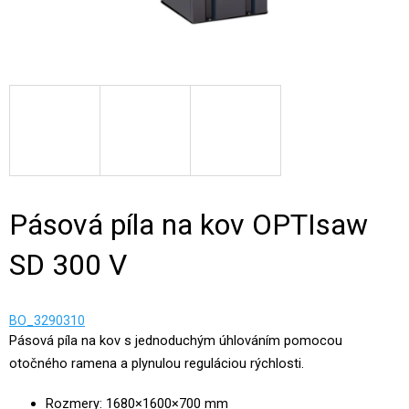
Pásová píla na kov OPTIsaw
SD 300 V
BO_3290310
Pásová píla na kov s jednoduchým úhlováním pomocou
otočného ramena a plynulou reguláciou rýchlosti.
Rozmery: 1680×1600×700 mm