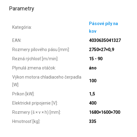
Parametry
Pásové píly na
Kategória
:
kov
EAN
:
4030635041327
Rozmery pílového pásu [mm]
:
2750×27×0,9
Rezná rýchlosť [m/min]
:
15 - 90
Plynulá zmena otáčok
:
áno
Výkon motora chladiaceho čerpadla
100
[W]
:
Príkon [kW]
:
1,5
Elektrické pripojenie [V]
:
400
Rozmery (š × v × h) [mm]
:
1680×1600×700
Hmotnosť [kg]
:
335