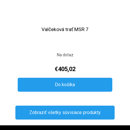
Valčeková trať MSR 7
Na dotaz
€405,02
Do košíka
Zobraziť všetky súvisiace produkty
Zápätie