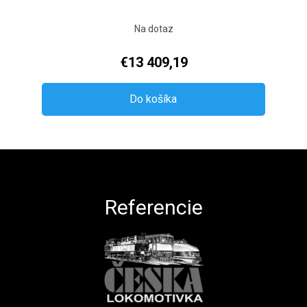
Na dotaz
€13 409,19
Do košíka
Zápätie
Referencie