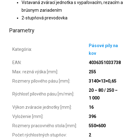
Vstavaná zvárací jednotka s vypaľovacím, rezacím a
brúsnym zariadením
2-stupňová prevodovka
Parametry
Pásové píly na
Kategória
:
kov
EAN
:
4036351033738
Max. rezná výška [mm]
:
255
Rozmery pílového pásu [mm]
:
3140×13×0,65
20 – 80 / 250 –
Rýchlosť pílového pásu [m/min]
:
1 000
Výkon zváracie jednotky [mm]
:
16
Vyloženie [mm]
:
396
Rozmery pracovného stola [mm]
:
550×600
Počet rýchlostných stupňov
:
2