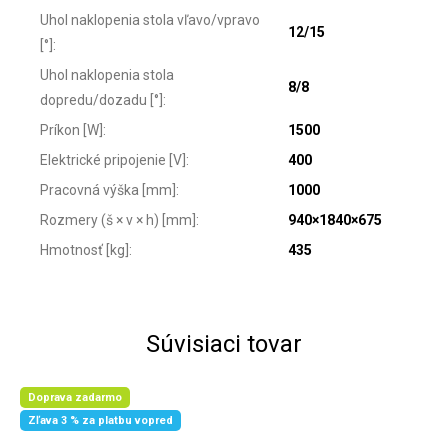
Uhol naklopenia stola vľavo/vpravo
12/15
[°]
:
Uhol naklopenia stola
8/8
dopredu/dozadu [°]
:
Príkon [W]
:
1500
Elektrické pripojenie [V]
:
400
Pracovná výška [mm]
:
1000
Rozmery (š × v × h) [mm]
:
940×1840×675
Hmotnosť [kg]
:
435
Súvisiaci tovar
Doprava zadarmo
Zľava 3 % za platbu vopred