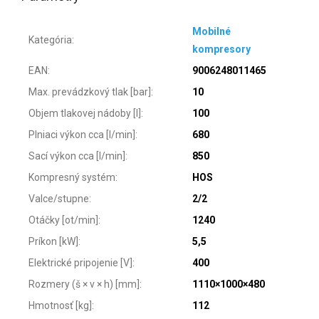
Mobilné
Kategória
:
kompresory
EAN
:
9006248011465
Max. prevádzkový tlak [bar]
:
10
Objem tlakovej nádoby [l]
:
100
Plniaci výkon cca [l/min]
:
680
Sací výkon cca [l/min]
:
850
Kompresný systém
:
HOS
Valce/stupne
:
2/2
Otáčky [ot/min]
:
1240
Príkon [kW]
:
5,5
Elektrické pripojenie [V]
:
400
Rozmery (š × v × h) [mm]
:
1110×1000×480
Hmotnosť [kg]
:
112