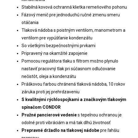
Stabilná kovová ochranná klietka remeňového pohonu
Fázový menič pre jednoduchú ručné zmenu smeru
otáčania
Tlaková nádoba s poistným ventilom, manometrom a
ventilom pre vypúšťanie kondenzátu
So všetkými bezpečnostnými prvkami
Pripravený na okamžité zapojenie
Pomocou regulátora tlaku s filtrom možno plynulo
nastaviť pracovný tlak pri súčasnom odlučovanie
nečistôt, oleja a kondenzátu
Práškovou farbou chránená tlaková nádoba, 10 rokov
záruka proti jej prehrdzaveniu
S kvalitnými rýchlospojkami a značkovým tlakovým
spínačom CONDOR
Pružné pancierové vedenie
s tepelnou ochranou je
odolné proti vibráciám a má tak dlhú životnosť
Prepravné držadlo na tlakovej nádobe
pre ľahšiu
prepravu