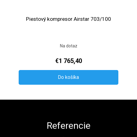
Piestový kompresor Airstar 703/100
Na dotaz
€1 765,40
Do košíka
Zápätie
Referencie