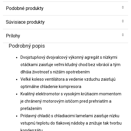
Podobné produkty
Súvisiace produkty
Prílohy
Podrobný popis
Dvojstupňový dvojvalcový výkonný agregát s nízkymi
otáčkami zaisťuje veľmi kľudný chod bez vibrácií a tým
dlhšia životnosť s nižším opotrebením
Veľké koleso ventilátora a vedenie vzduchu zaisťujú
optimálne chladenie kompresora
Kvalitný elektromotor s vysokým krútiacim momentom
je chránený motorovým ističom pred prehriatím a
preťažením
Prídavný chladič s chladiacimi lamelami zaisťuje nízku
vstupnú teplotu do tlakovej nádoby a znižuje tak tvorbu
kondenzátu