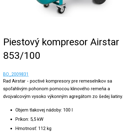
Piestový kompresor Airstar
853/100
BO_2009831
Rad Airstar - poctivé kompresory pre remeselníkov sa
spoľahlivým pohonom pomocou klinového remeňa a
dvojvalcovým vysoko výkonným agregátom zo šedej liatiny.
Objem tlakovej nádoby: 100 l
Príkon: 5,5 kW
Hmotnosť: 112 kg