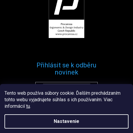
Přihlásit se k odběru
novinek
Tento web používa súbory cookie. Ďalším prechádzaním
Přihlásit se
tohto webu vyjadrujete súhlas s ich používaním. Viac
informácií
tu
.
Nastavenie
Vytvořil
Štefan Mazáň
na
Shoptetu