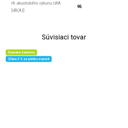
Hl. akustického výkonu LWA
95
[dB(A)]
:
Súvisiaci tovar
Doprava zadarmo
Zľava 3 % za platbu vopred