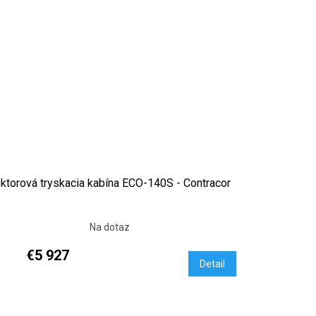
ektorová tryskacia kabína ECO-140S - Contracor
Na dotaz
€5 927
Detail