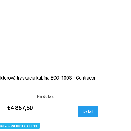
ektorová tryskacia kabína ECO-100S - Contracor
Na dotaz
€4 857,50
Detail
ava 3 % za platbu vopred