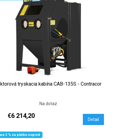
ektorová tryskacia kabína CAB-135S - Contracor
Na dotaz
€6 214,20
Detail
ava 3 % za platbu vopred