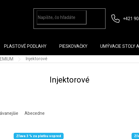
+421 90
PLASTOVÉ PODLAHY
PIESKOVAČKY
UMÝVACIE STOLY 
Injektorové
EMIUM
Injektorové
ávanejšie
Abecedne
Zľava 3 % za platbu vopred
Zľ