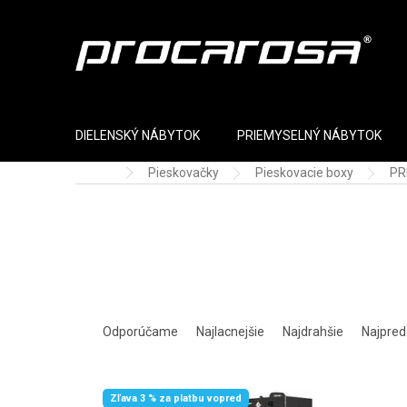
Prejsť na obsah
DIELENSKÝ NÁBYTOK
PRIEMYSELNÝ NÁBYTOK
Pieskovačky
Pieskovacie boxy
PR
Domov
Radenie produktov
Odporúčame
Najlacnejšie
Najdrahšie
Najpred
Výpis produktov
Zľava 3 % za platbu vopred