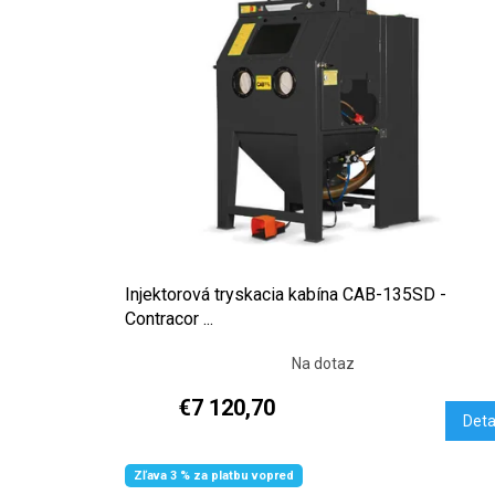
Injektorová tryskacia kabína CAB-135SD -
Contracor ...
Na dotaz
€7 120,70
Deta
Zľava 3 % za platbu vopred