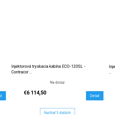
Injektorová tryskacia kabína ECO-120SL -
Inj
Contracor ...
...
Na dotaz
€6 114,50
il
Detail
Načítať 5 ďalších