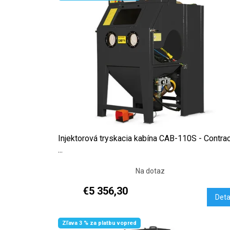
Injektorová tryskacia kabína CAB-110S - Contra
...
Na dotaz
€5 356,30
Deta
Zľava 3 % za platbu vopred