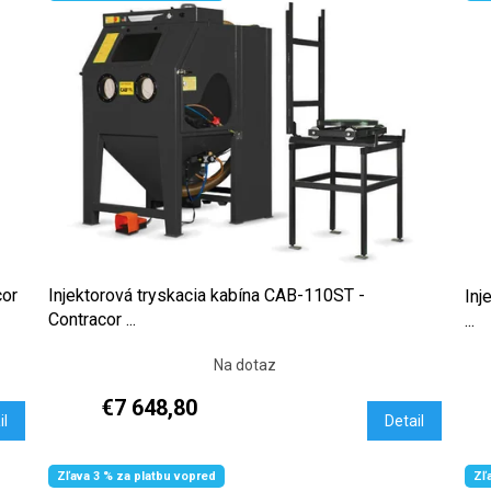
cor
Injektorová tryskacia kabína CAB-110ST -
Inj
Contracor ...
...
Na dotaz
€7 648,80
il
Detail
Zľava 3 % za platbu vopred
Zľ