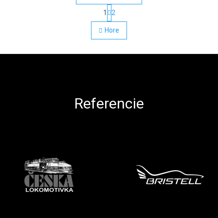
Stránkovanie
1
2
Ovládacie prvky výpisu
Hore
Referencie