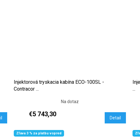
Injektorová tryskacia kabína ECO-100SL -
Inj
Contracor ...
...
Na dotaz
€5 743,30
il
Detail
Zľava 3 % za platbu vopred
Zľ