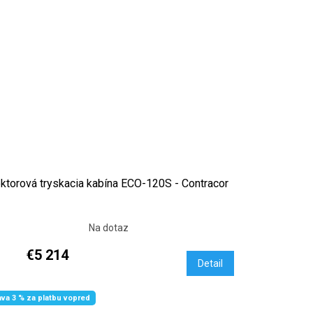
ektorová tryskacia kabína ECO-120S - Contracor
Na dotaz
€5 214
Detail
ava 3 % za platbu vopred