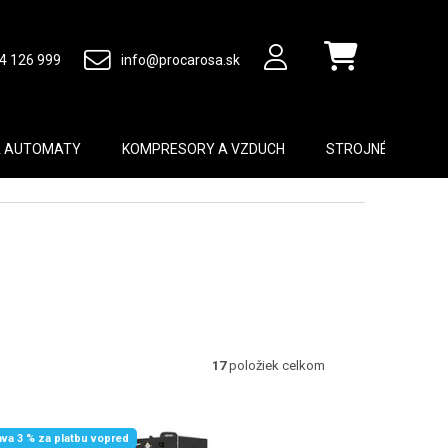
4 126 999
info@procarosa.sk
Nákupný košík
A AUTOMATY
KOMPRESORY A VZDUCH
STROJNÉ VYBAVEN
17
položiek celkom
ava 3 % za platbu vopred