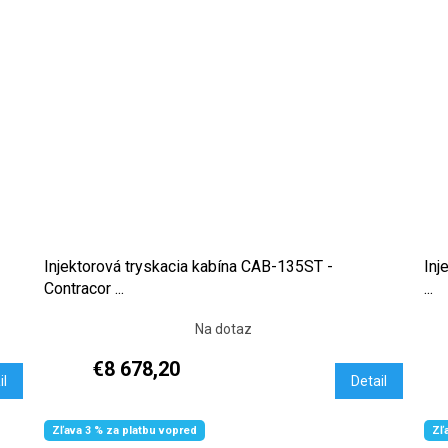
Injektorová tryskacia kabína CAB-135ST -
Inj
Contracor ...
...
Na dotaz
€8 678,20
il
Detail
Zľava 3 % za platbu vopred
Zľ