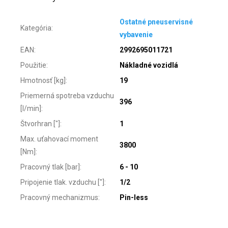
Ostatné pneuservisné
Kategória
:
vybavenie
EAN
:
2992695011721
Použitie
:
Nákladné vozidlá
Hmotnosť [kg]
:
19
Priemerná spotreba vzduchu
396
[l/min]
:
Štvorhran ["]
:
1
Max. uťahovací moment
3800
[Nm]
:
Pracovný tlak [bar]
:
6 - 10
Pripojenie tlak. vzduchu ["]
:
1/2
Pracovný mechanizmus
:
Pin-less