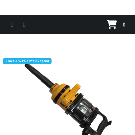
Prejsť na obsah
Nákupn
Zľava 3 % za platbu vopred