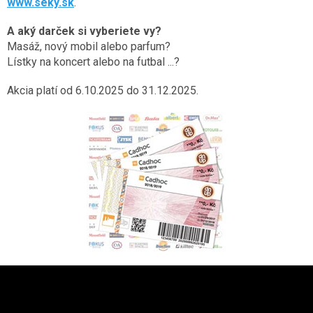
www.seky.sk
.
A aký darček si vyberiete vy?
Masáž, nový mobil alebo parfum?
Lístky na koncert alebo na futbal ...?
Akcia platí od 6.10.2025 do 31.12.2025.
Zápätie