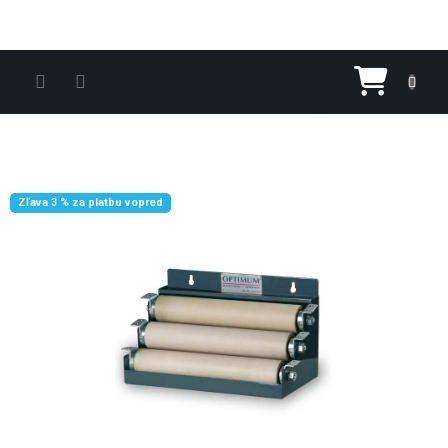
Prejsť na obsah
Nákupn
Zľava 3 % za platbu vopred